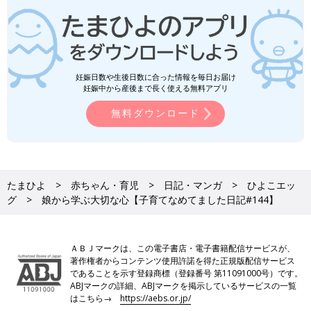
妊娠日数や生後日数に合った情報を毎日お届け
妊娠中から産後まで長く使える無料アプリ
無料ダウンロード
たまひよ
赤ちゃん・育児
日記・マンガ
ひよこエッ
グ
娘から学ぶ大切な心【子育てなめてました日記#144】
ＡＢＪマークは、この電子書店・電子書籍配信サービスが、
著作権者からコンテンツ使用許諾を得た正規版配信サービス
であることを示す登録商標（登録番号 第11091000号）です。
ABJマークの詳細、ABJマークを掲示しているサービスの一覧
はこちら→
https://aebs.or.jp/