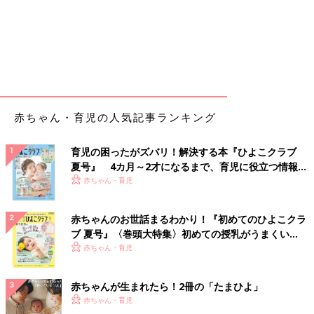
赤ちゃん・育児の人気記事ランキング
育児の困ったがズバリ！解決する本『ひよこクラブ
夏号』 4カ月～2才になるまで、育児に役立つ情報が
いっぱい！
赤ちゃん・育児
赤ちゃんのお世話まるわかり！『初めてのひよこクラ
ブ 夏号』〈巻頭大特集〉初めての授乳がうまくい
く！ おっぱい・ミルクの基本と夏のトラブル 解決テ
赤ちゃん・育児
ク
赤ちゃんが生まれたら！2冊の「たまひよ」
赤ちゃん・育児