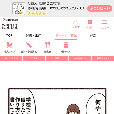
×
内祝い
SHOP
メニュー
TOP
妊娠・出産
赤ちゃん・育児
妊活
育児グッズ
病気・予防接種
離乳食
優待パス
ひよこクラブ
アプリ
SNS
キャンペーン
写真スタジオ