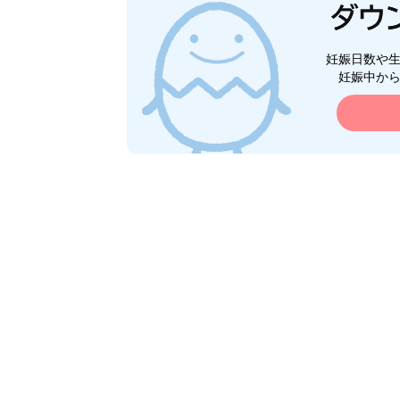
妊娠日数や
妊娠中か