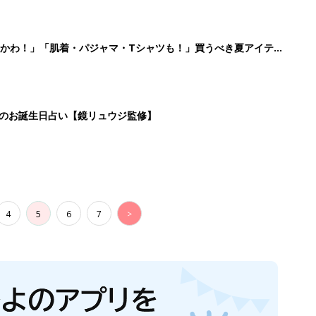
かわ！」「肌着・パジャマ・Tシャツも！」買うべき夏アイテム
日のお誕生日占い【鏡リュウジ監修】
4
5
6
7
>