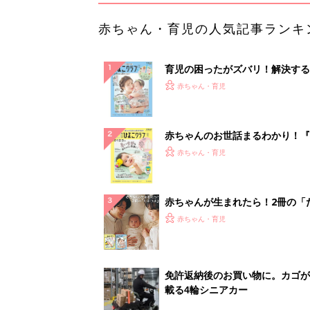
赤ちゃん・育児の人気記事ランキ
育児の困ったがズバリ！解決する
『ひよこクラブ 夏号』 4カ月～
赤ちゃん・育児
になるまで、育児に役立つ情報が
ぱい！
赤ちゃんのお世話まるわかり！『
てのひよこクラブ 夏号』〈巻頭
赤ちゃん・育児
集〉初めての授乳がうまくいく！
っぱい・ミルクの基本と夏のトラ
解決テク
赤ちゃんが生まれたら！2冊の「
ひよ」
赤ちゃん・育児
免許返納後のお買い物に。カゴが
載る4輪シニアカー