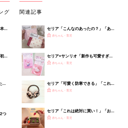
ング
関連記事
本
セリア「こんなのあったの？」「あの
2才
お悩みを解決」今欲しい！入園・進級
赤ちゃん・育児
いっ
に使えるアイテム5選
初め
セリア×サンリオ「新作も可愛すぎ」
大特
「これは集めたい」話題のアイテム4
赤ちゃん・育児
 お
選
ブル
たま
セリア「可愛く防寒できる」「これが
110円で買えちゃうのすごい」話題の
赤ちゃん・育児
あったかグッズ4選
セリア「これは絶対に買い！」「お出
2つ
かけ中の時間稼ぎにも◎」大人気のお
赤ちゃん・育児
もちゃ5選