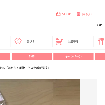
SHOP
内祝い
TOP
き
名づけ
出産準備
SNS
キャンペーン
！あの「はたらく細胞」とコラボが実現！