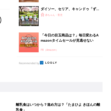
ダイソー、セリア、キャンドゥ「ずっ
と飾ってたい」「かわいくて即買
赤ちゃん・育児
い！」ひな祭りインテリア4選
「今日の目玉商品は？」毎日変わるA
mazonタイムセールが見逃せない
PR（Amazon）
Recommended by
離乳食はいつから？進め方は？「たまひよ きほんの離
乳食」