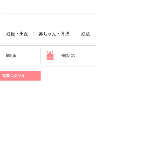
妊娠・出産
赤ちゃん・育児
妊活
離乳食
優待パス
写真スタジオ