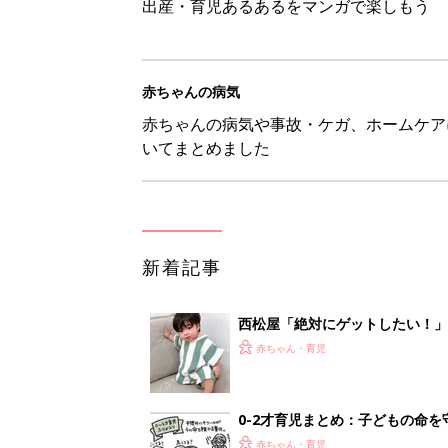
出産・育児あるあるをマンガで楽しもう
赤ちゃんの病気
赤ちゃんの病気や事故・ケガ、ホームケア
いてまとめました
新着記事
西松屋「絶対にゲットしたい！
ズりアイテム5選
赤ちゃん・育児
0-2才育児まとめ：子どもの命を守る、C
赤ちゃん・育児