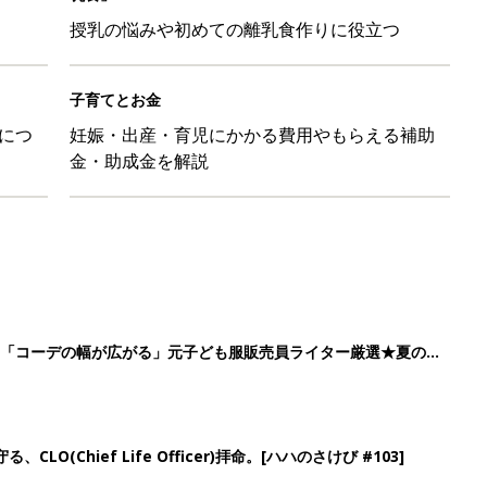
授乳の悩みや初めての離乳食作りに役立つ
子育てとお金
につ
妊娠・出産・育児にかかる費用やもらえる補助
金・助成金を解説
」「コーデの幅が広がる」元子ども服販売員ライター厳選★夏のバ
LO(Chief Life Officer)拝命。[ハハのさけび #103]