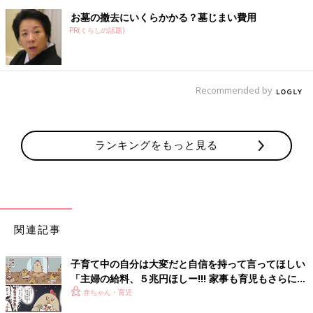
お墓の撤去にいくらかかる？墓じまい費用
PR(くらしの話題)
Recommended by
ランキングをもっと見る
関連記事
子育て中の自分は大変だと自信を持って言ってほしい
「主婦の給料、５兆円ほしー!!! 家事も育児もさらにパ
ワーアップ編」の著者・鳥谷丁子インタビュー
赤ちゃん・育児