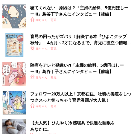
寝てくれない…原因は？「主婦の給料、5億円ほしー
ー!!!」鳥谷丁子さんにインタビュー【後編】
赤ちゃん・育児
育児の困ったがズバリ！解決する本『ひよこクラブ
秋号』 4カ月～2才になるまで、育児に役立つ情報が
いっぱい！
赤ちゃん・育児
陣痛をアレと勘違い?!「主婦の給料、5億円ほしー
ー!!!」鳥谷丁子さんにインタビュー【前編】
赤ちゃん・育児
フォロワー20万人以上！京都在住、牡蠣の養殖をしつ
つクスっと笑っちゃう育児漫画が大人気！
赤ちゃん・育児
【大人気】ひんやり冷感寝具で快適な睡眠を
あなたに。