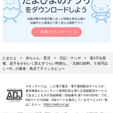
妊娠日数や生後日数に合った情報を毎日お届け
妊娠中から産後まで長く使える無料アプリ
無料ダウンロード
たまひよ
赤ちゃん・育児
日記・マンガ
第2子出産
後、息子をかわいく思えずつらい時期も…「主婦の給料、５兆円ほ
しー!!!」の著者・鳥谷丁子インタビュー
ＡＢＪマークは、この電子書店・電子書籍配信サービスが、
著作権者からコンテンツ使用許諾を得た正規版配信サービス
であることを示す登録商標（登録番号 第11091000号）です。
ABJマークの詳細、ABJマークを掲示しているサービスの一覧
はこちら→
https://aebs.or.jp/