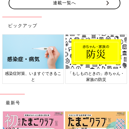
連載一覧へ
ピックアップ
・
日本外来小児科学会リーフレッ
六星占術 細木かおりさんの人
ト検討会
相談
最新号