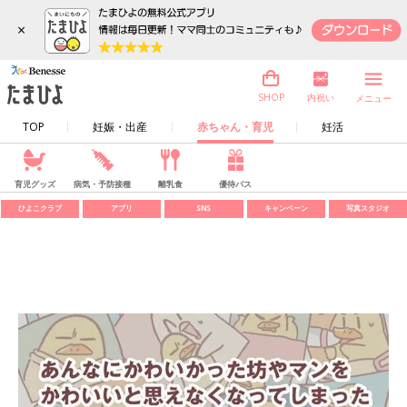
×
内祝い
SHOP
メニュー
TOP
妊娠・出産
赤ちゃん・育児
妊活
育児グッズ
病気・予防接種
離乳食
優待パス
ひよこクラブ
アプリ
SNS
キャンペーン
写真スタジオ