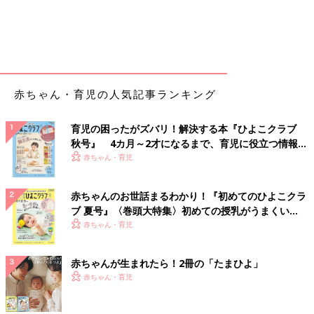
赤ちゃん・育児の人気記事ランキング
育児の困ったがズバリ！解決する本『ひよこクラブ
秋号』 4カ月～2才になるまで、育児に役立つ情報が
いっぱい！
赤ちゃん・育児
赤ちゃんのお世話まるわかり！『初めてのひよこクラ
ブ 夏号』〈巻頭大特集〉初めての授乳がうまくい
く！ おっぱい・ミルクの基本と夏のトラブル 解決テ
赤ちゃん・育児
ク
赤ちゃんが生まれたら！2冊の「たまひよ」
赤ちゃん・育児