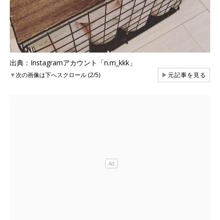
出典：Instagramアカウント「n.m_kkk」
▼
次の画像は下へスクロール (2/5)
▶
元記事を見る