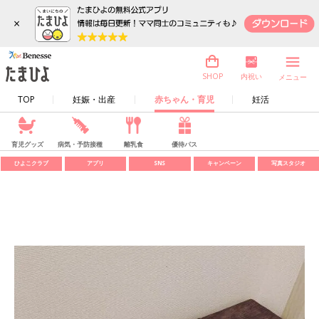
×
内祝い
SHOP
メニュー
TOP
妊娠・出産
赤ちゃん・育児
妊活
育児グッズ
病気・予防接種
離乳食
優待パス
ひよこクラブ
アプリ
SNS
キャンペーン
写真スタジオ