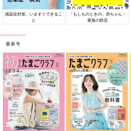
、いますぐできるこ
「もしものときの」赤ちゃん・
日本外来小児
と
家族の防災
ト
最新号