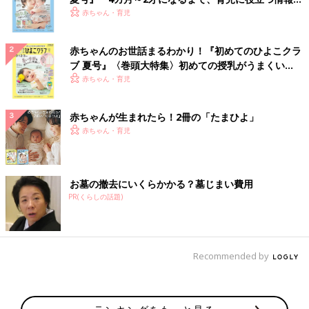
いっぱい！
赤ちゃん・育児
赤ちゃんのお世話まるわかり！『初めてのひよこクラ
ブ 夏号』〈巻頭大特集〉初めての授乳がうまくい
く！ おっぱい・ミルクの基本と夏のトラブル 解決テ
赤ちゃん・育児
ク
赤ちゃんが生まれたら！2冊の「たまひよ」
赤ちゃん・育児
お墓の撤去にいくらかかる？墓じまい費用
PR(くらしの話題)
Recommended by