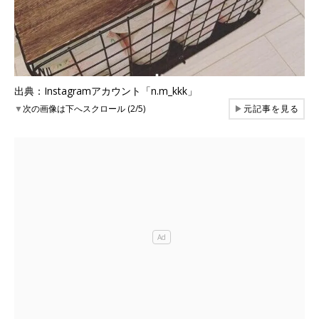
出典：Instagramアカウント「n.m_kkk」
▼
次の画像は下へスクロール (2/5)
▶
元記事を見る