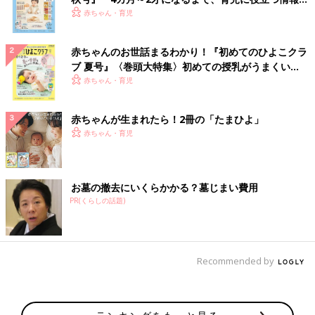
いっぱい！
赤ちゃん・育児
赤ちゃんのお世話まるわかり！『初めてのひよこクラ
ブ 夏号』〈巻頭大特集〉初めての授乳がうまくい
く！ おっぱい・ミルクの基本と夏のトラブル 解決テ
赤ちゃん・育児
ク
赤ちゃんが生まれたら！2冊の「たまひよ」
赤ちゃん・育児
お墓の撤去にいくらかかる？墓じまい費用
PR(くらしの話題)
Recommended by