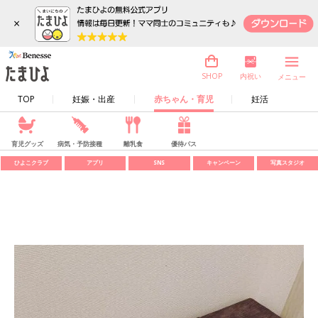
×
内祝い
SHOP
メニュー
TOP
妊娠・出産
赤ちゃん・育児
妊活
育児グッズ
病気・予防接種
離乳食
優待パス
ひよこクラブ
アプリ
SNS
キャンペーン
写真スタジオ