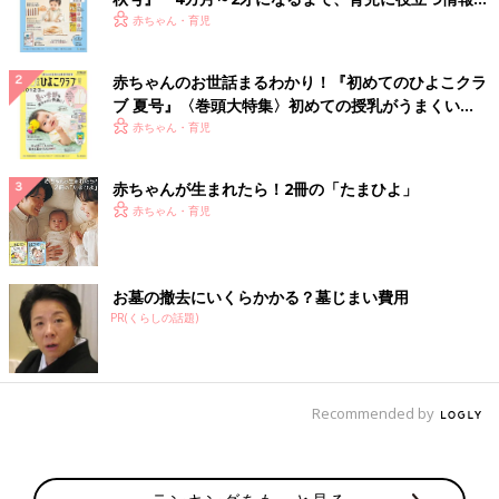
いっぱい！
赤ちゃん・育児
赤ちゃんのお世話まるわかり！『初めてのひよこクラ
ブ 夏号』〈巻頭大特集〉初めての授乳がうまくい
く！ おっぱい・ミルクの基本と夏のトラブル 解決テ
赤ちゃん・育児
ク
赤ちゃんが生まれたら！2冊の「たまひよ」
赤ちゃん・育児
お墓の撤去にいくらかかる？墓じまい費用
PR(くらしの話題)
Recommended by