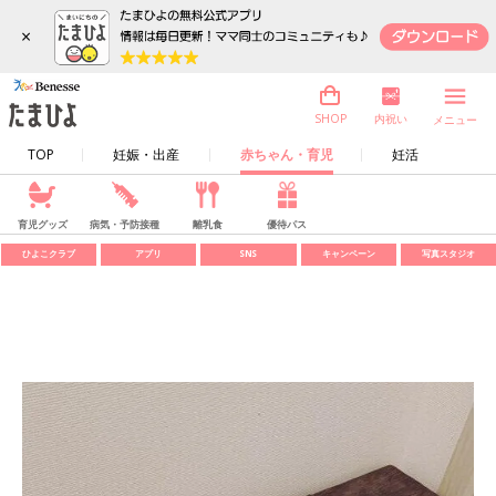
×
内祝い
SHOP
メニュー
TOP
妊娠・出産
赤ちゃん・育児
妊活
育児グッズ
病気・予防接種
離乳食
優待パス
ひよこクラブ
アプリ
SNS
キャンペーン
写真スタジオ