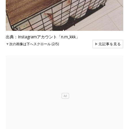
出典：Instagramアカウント「n.m_kkk」
▼
次の画像は下へスクロール (2/5)
▶
元記事を見る