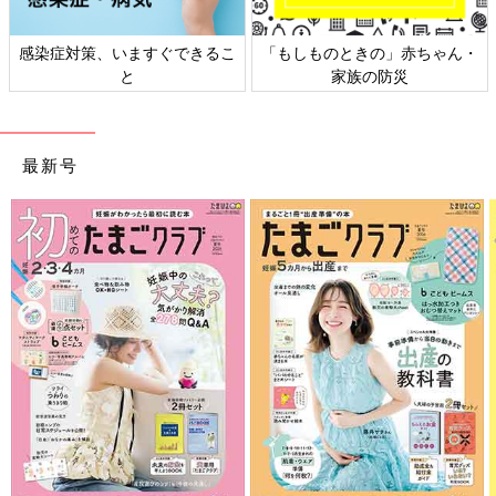
、いますぐできるこ
「もしものときの」赤ちゃん・
日本外来小児
と
家族の防災
ト
最新号