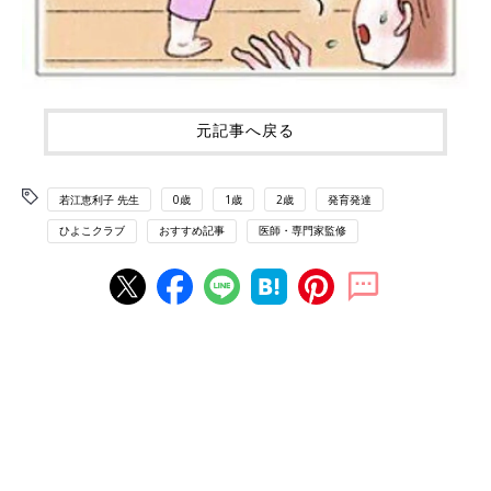
元記事へ戻る
若江恵利子 先生
0歳
1歳
2歳
発育発達
ひよこクラブ
おすすめ記事
医師・専門家監修