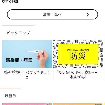
連載一覧へ
ピックアップ
きの」赤ちゃん・
日本外来小児科学会リーフレッ
六星占術 細木
族の防災
ト検討会
最新号