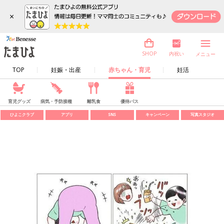
×
内祝い
SHOP
メニュー
TOP
妊娠・出産
赤ちゃん・育児
妊活
育児グッズ
病気・予防接種
離乳食
優待パス
ひよこクラブ
アプリ
SNS
キャンペーン
写真スタジオ