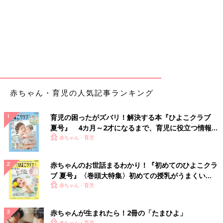
赤ちゃん・育児の人気記事ランキング
育児の困ったがズバリ！解決する本『ひよこクラブ
夏号』 4カ月～2才になるまで、育児に役立つ情報が
いっぱい！
赤ちゃん・育児
赤ちゃんのお世話まるわかり！『初めてのひよこクラ
ブ 夏号』〈巻頭大特集〉初めての授乳がうまくい
く！ おっぱい・ミルクの基本と夏のトラブル 解決テ
赤ちゃん・育児
ク
赤ちゃんが生まれたら！2冊の「たまひよ」
赤ちゃん・育児