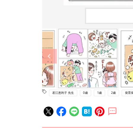
若江恵利子 先生
0歳
1歳
2歳
発育