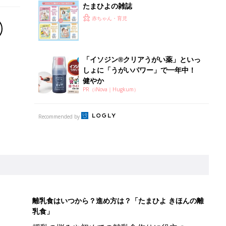
たまひよの雑誌
赤ちゃん・育児
「イソジン®クリアうがい薬」といっ
しょに「うがいパワー」で一年中！
健やか
PR（iNova｜Hugkum）
Recommended by
離乳食はいつから？進め方は？「たまひよ きほんの離
乳食」