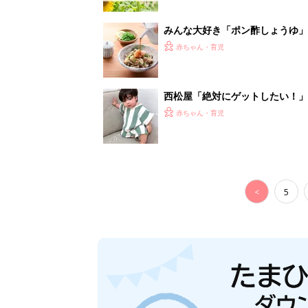
みんな大好き「ポン酢しょうゆ
養学的にも最高⁉
赤ちゃん・育児
西松屋「絶対にゲットしたい！
ズりアイテム5選
赤ちゃん・育児
<
5