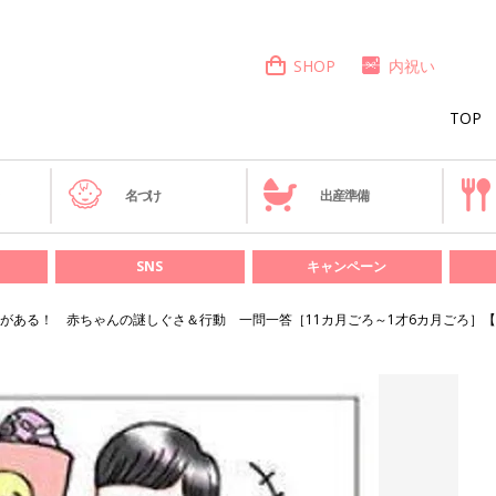
SHOP
内祝い
TOP
き
名づけ
出産準備
SNS
キャンペーン
がある！ 赤ちゃんの謎しぐさ＆行動 一問一答［11カ月ごろ～1才6カ月ごろ］