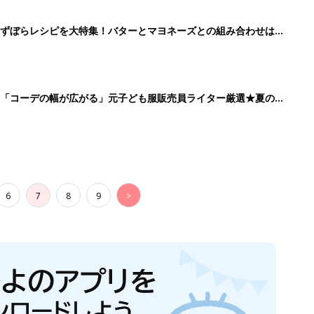
」ずぼらレシピを大特集！バターとマヨネーズとの組み合わせは栄
」「コーデの幅が広がる」元子ども服販売員ライター厳選★夏のバ
6
7
8
9
>