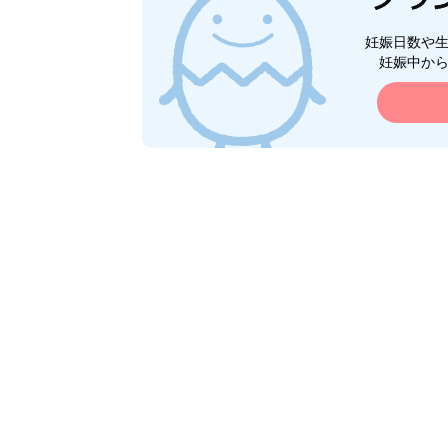
妊娠日数や
妊娠中か