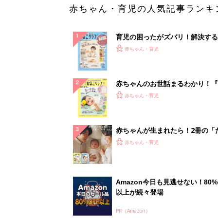
赤ちゃん・育児の人気記事ランキ
育児の困ったがズバリ！解決する
『ひよこクラブ 秋号』 4カ月～
赤ちゃん・育児
になるまで、育児に役立つ情報が
ぱい！
赤ちゃんのお世話まるわかり！『
てのひよこクラブ 夏号』〈巻頭
赤ちゃん・育児
集〉初めての授乳がうまくいく！
っぱい・ミルクの基本と夏のトラ
解決テク
赤ちゃんが生まれたら！2冊の「
ひよ」
赤ちゃん・育児
Amazon今日も見逃せない！80%
以上が続々登場
PR（Amazon）