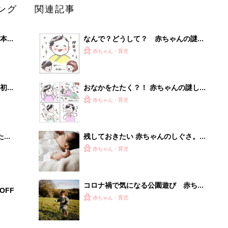
ング
関連記事
本
なんで？どうして？ 赤ちゃんの謎し
2才
ぐさ＆行動 一問一答（0～4カ月ご
赤ちゃん・育児
いっ
ろ）【小児科医】
初め
おなかをたたく？！ 赤ちゃんの謎し
大特
ぐさ＆行動 一問一答［5～10カ月ご
赤ちゃん・育児
 お
ろ］【小児科医】
ブル
たま
残しておきたい 赤ちゃんのしぐさ。
ママのための撮影レシピ vol.14
赤ちゃん・育児
コロナ禍で気になる公園遊び 赤ちゃ
OFF
んとのお散歩・外遊びのQ&A【小児
赤ちゃん・育児
科医が回答】