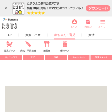
×
内祝い
SHOP
メニュー
TOP
妊娠・出産
赤ちゃん・育児
妊活
育児グッズ
病気・予防接種
離乳食
優待パス
ひよこクラブ
アプリ
SNS
キャンペーン
写真スタジオ