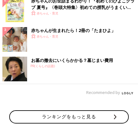
赤ちゃんのお世話まるわかり！『初めてのひよこクラ
ブ 夏号』〈巻頭大特集〉初めての授乳がうまくい
く！ おっぱい・ミルクの基本と夏のトラブル 解決テ
赤ちゃん・育児
ク
赤ちゃんが生まれたら！2冊の「たまひよ」
赤ちゃん・育児
お墓の撤去にいくらかかる？墓じまい費用
PR(くらしの話題)
Recommended by
ランキングをもっと見る