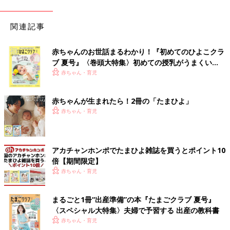
関連記事
赤ちゃんのお世話まるわかり！『初めてのひよこクラ
ブ 夏号』〈巻頭大特集〉初めての授乳がうまくい
く！ おっぱい・ミルクの基本と夏のトラブル 解決テ
赤ちゃん・育児
ク
赤ちゃんが生まれたら！2冊の「たまひよ」
赤ちゃん・育児
アカチャンホンポでたまひよ雑誌を買うとポイント10
倍【期間限定】
赤ちゃん・育児
まるごと1冊“出産準備”の本『たまごクラブ 夏号』
〈スペシャル大特集〉夫婦で予習する 出産の教科書
赤ちゃん・育児