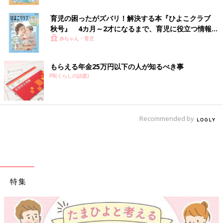
育児の困ったがズバリ！解決する本『ひよこクラブ
秋号』 4カ月～2才になるまで、育児に役立つ情報が
いっぱい！
赤ちゃん・育児
もらえる年金25万円以下の人が知るべき事
PR(くらしの話題)
Recommended by
特集