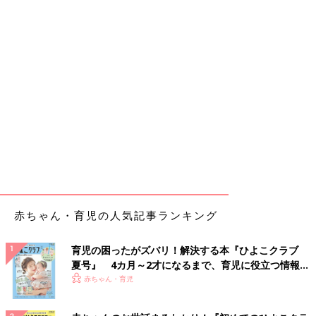
赤ちゃん・育児の人気記事ランキング
育児の困ったがズバリ！解決する本『ひよこクラブ
夏号』 4カ月～2才になるまで、育児に役立つ情報が
いっぱい！
赤ちゃん・育児