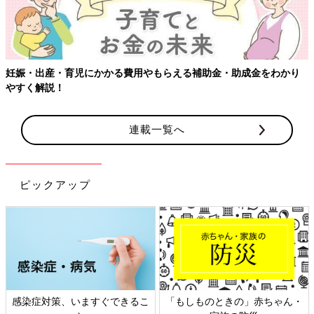
らえる補助金・助成金をわかり
【ワクチン接種できるものも】妊婦
連載一覧へ
ピックアップ
るこ
「もしものときの」赤ちゃん・
日本外来小児科学会リーフレ