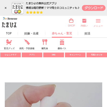
×
内祝い
SHOP
メニュー
TOP
妊娠・出産
赤ちゃん・育児
妊活
育児グッズ
病気・予防接種
離乳食
優待パス
ひよこクラブ
アプリ
SNS
キャンペーン
写真スタジオ