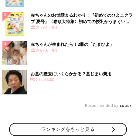
赤ちゃんのお世話まるわかり！『初めてのひよこクラ
ブ 夏号』〈巻頭大特集〉初めての授乳がうまくい
く！ おっぱい・ミルクの基本と夏のトラブル 解決テ
赤ちゃん・育児
ク
赤ちゃんが生まれたら！2冊の「たまひよ」
赤ちゃん・育児
お墓の撤去にいくらかかる？墓じまい費用
PR(くらしの話題)
Recommended by
ランキングをもっと見る