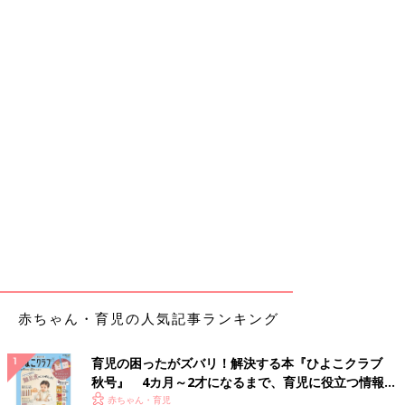
赤ちゃん・育児の人気記事ランキング
育児の困ったがズバリ！解決する本『ひよこクラブ
秋号』 4カ月～2才になるまで、育児に役立つ情報が
いっぱい！
赤ちゃん・育児