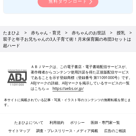
無料ダウンロード
たまひよ
赤ちゃん・育児
赤ちゃんのお世話
授乳
双子と年子お兄ちゃんの3人子育て術！月末保育園の布団3セットは
超ハード
ＡＢＪマークは、この電子書店・電子書籍配信サービスが、
著作権者からコンテンツ使用許諾を得た正規版配信サービス
であることを示す登録商標（登録番号 第11091000号）です。
ABJマークの詳細、ABJマークを掲示しているサービスの一覧
はこちら→
https://aebs.or.jp/
本サイトに掲載されている記事・写真・イラスト等のコンテンツの無断転載を禁じま
す。
たまひよについて
利用規約
ポリシー
医師・専門家一覧
サイトマップ
調査・プレスリリース・メディア掲載
広告のご相談