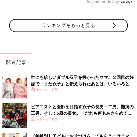
Recommended by
ランキングをもっと見る
関連記事
世にも珍しいダブル双子を授かったママ。２回目の妊
娠で「また双子」と伝えられたあとは、いろいろと不
安が巡り…!?【体験談】
赤ちゃん・育児
ピアニストと医師を目指す双子の長男・二男、難病の
三男、そして5歳の長女。「だれも何もあきらめてほ
しくない」母の思い
赤ちゃん・育児
【年齢別】子どもにお片づけをしてもらうには？マ