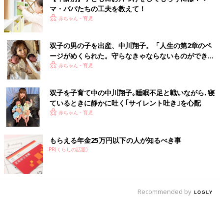
マ・パパたちの工夫を教えて！
赤ちゃん・育児
双子の男の子を出産、中川翔子。「人生の第2章のペ
ージがめくられた。守らなきゃならないものができ
た」という気持ちに
赤ちゃん・育児
双子を子育て中の中川翔子｡睡眠不足と戦いながら､寝
ているときに静かに吐く｢サイレント吐き｣を心配
赤ちゃん・育児
もらえる年金25万円以下の人が知るべき事
PR(くらしの話題)
Recommended by