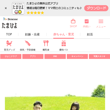
×
内祝い
SHOP
メニュー
TOP
妊娠・出産
赤ちゃん・育児
妊活
育児グッズ
病気・予防接種
離乳食
優待パス
ひよこクラブ
アプリ
SNS
キャンペーン
写真スタジオ