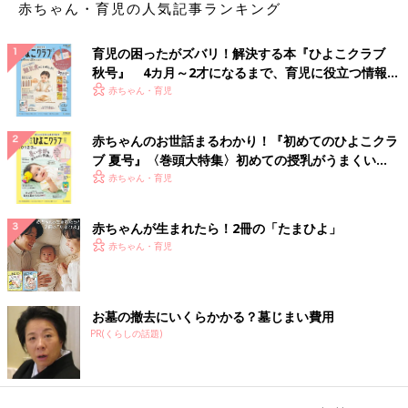
赤ちゃん・育児の人気記事ランキング
育児の困ったがズバリ！解決する本『ひよこクラブ
秋号』 4カ月～2才になるまで、育児に役立つ情報が
いっぱい！
赤ちゃん・育児
赤ちゃんのお世話まるわかり！『初めてのひよこクラ
ブ 夏号』〈巻頭大特集〉初めての授乳がうまくい
く！ おっぱい・ミルクの基本と夏のトラブル 解決テ
赤ちゃん・育児
ク
赤ちゃんが生まれたら！2冊の「たまひよ」
赤ちゃん・育児
お墓の撤去にいくらかかる？墓じまい費用
PR(くらしの話題)