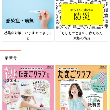
ときの」赤ちゃん・
日本外来小児科学会リーフレッ
六星占術 細
家族の防災
ト検討会
最新号