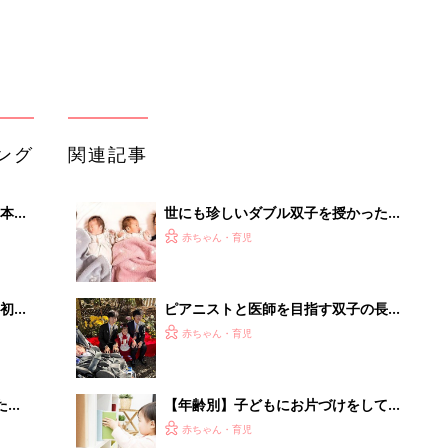
赤ちゃん・育児
 お
長女。「だれも何もあきらめてほしく
ブル
ない」母の思い
たま
【年齢別】子どもにお片づけをしても
らうには？ママ・パパたちの工夫を教
赤ちゃん・育児
えて！
双子の男の子を出産、中川翔子。「人
るA
生の第2章のページがめくられた。守
赤ちゃん・育児
い
らなきゃならないものができた」とい
う気持ちに
双子を子育て中の中川翔子｡睡眠不足
と戦いながら､寝ているときに静かに
赤ちゃん・育児
吐く｢サイレント吐き｣を心配
「今日の目玉商品は？」毎日変わるA
mazonタイムセールが見逃せない
PR（Amazon）