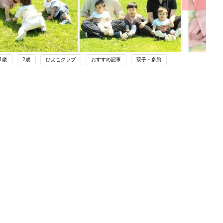
1歳
2歳
ひよこクラブ
おすすめ記事
双子・多胎
ング
関連記事
本
世にも珍しいダブル双子を授かったマ
2才
マ。２回目の妊娠で「また双子」と伝
赤ちゃん・育児
いっ
えられたあとは、いろいろと不安が巡
り…!?【体験談】
初め
ピアニストと医師を目指す双子の長
大特
男・二男、難病の三男、そして5歳の