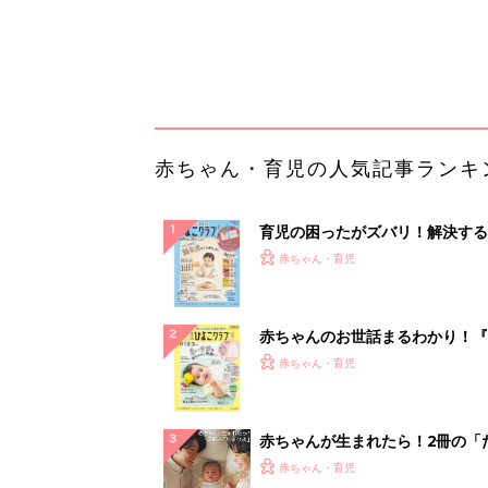
赤ちゃん・育児
集〉初めての授乳がうまくいく！
っぱい・ミルクの基本と夏のトラ
解決テク
赤ちゃんが生まれたら！2冊の「
ひよ」
赤ちゃん・育児
「今日の目玉商品は？」毎日変わ
mazonタイムセールが見逃せな
PR（Amazon）
ランキングをもっと見る