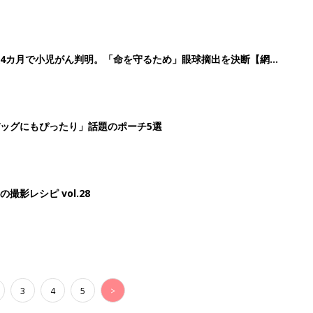
3
4
5
>
生後日数に合った情報を毎日お届け
ら産後まで長く使える無料アプリ
ダウンロード