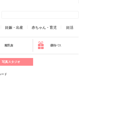
妊娠・出産
赤ちゃん・育児
妊活
離乳食
優待パス
写真スタジオ
ハード