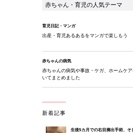
新着記事
生後5カ月での右目摘出手術、そ
の生活【網膜芽細胞腫】
赤ちゃん・育児
「右の黒目が透明に見えた」生後
芽細胞腫】
赤ちゃん・育児
セリア「優秀すぎる」「小さめバ
赤ちゃん・育児
見守る目線を写真に！ママのための撮
赤ちゃん・育児