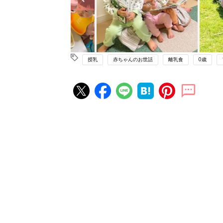
授乳
赤ちゃんのお世話
離乳食
0歳
赤ちゃん・育児の人気記事ランキ
育児の困ったがズバリ！解決する
『ひよこクラブ 秋号』 4カ月～
赤ちゃん・育児
になるまで、育児に役立つ情報が
ぱい！
赤ちゃんのお世話まるわかり！『
てのひよこクラブ 夏号』〈巻頭