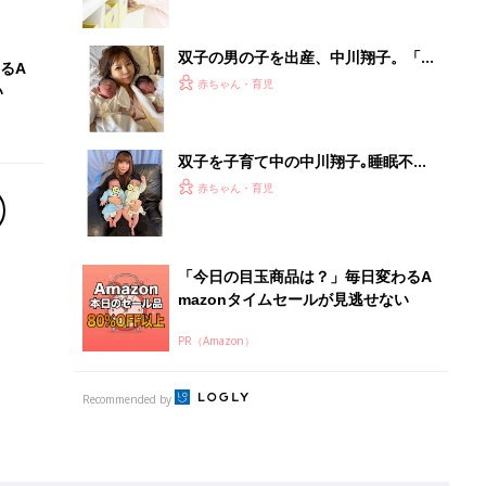
Recommended by
離乳食はいつから？進め方は？「たまひよ きほんの離
乳食」
授乳の悩みや初めての離乳食作りに役立つ
子育てとお金
につ
妊娠・出産・育児にかかる費用やもらえる補助
金・助成金を解説