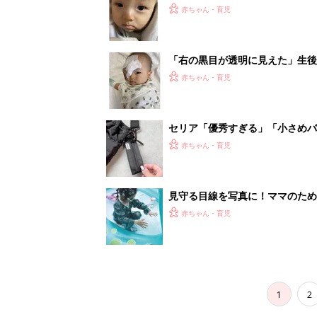
1
2
妊娠日数や
妊娠中か