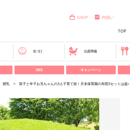
SHOP
内祝い
TOP
き
名づけ
出産準備
SNS
キャンペーン
授乳
双子と年子お兄ちゃんの3人子育て術！月末保育園の布団3セットは超