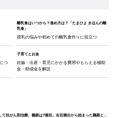
して抗がん剤治療。義眼は7個目。右目摘出から始まった義眼と
4カ月で小児がん判明。「命を守るため」眼球摘出を決断【網膜
ッグにもぴったり」話題のポーチ5選
影レシピ vol.28