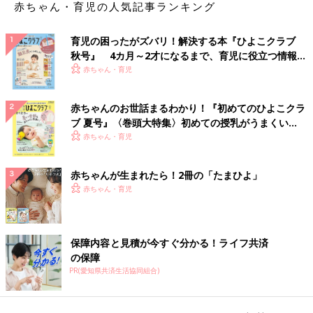
赤ちゃん・育児の人気記事ランキング
育児の困ったがズバリ！解決する本『ひよこクラブ
秋号』 4カ月～2才になるまで、育児に役立つ情報が
いっぱい！
赤ちゃん・育児
赤ちゃんのお世話まるわかり！『初めてのひよこクラ
ブ 夏号』〈巻頭大特集〉初めての授乳がうまくい
く！ おっぱい・ミルクの基本と夏のトラブル 解決テ
赤ちゃん・育児
ク
赤ちゃんが生まれたら！2冊の「たまひよ」
赤ちゃん・育児
保障内容と見積が今すぐ分かる！ライフ共済
の保障
PR(愛知県共済生活協同組合)