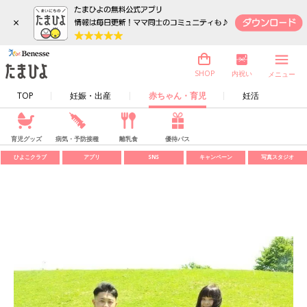
×
内祝い
SHOP
メニュー
TOP
妊娠・出産
赤ちゃん・育児
妊活
育児グッズ
病気・予防接種
離乳食
優待パス
ひよこクラブ
アプリ
SNS
キャンペーン
写真スタジオ