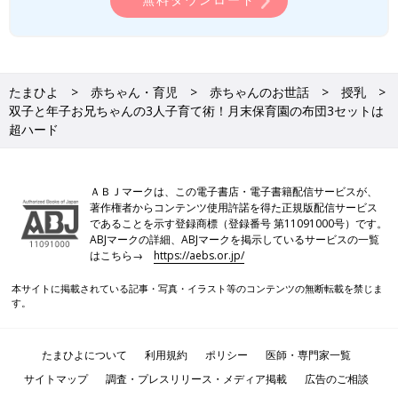
たまひよ
赤ちゃん・育児
赤ちゃんのお世話
授乳
双子と年子お兄ちゃんの3人子育て術！月末保育園の布団3セットは
超ハード
ＡＢＪマークは、この電子書店・電子書籍配信サービスが、
著作権者からコンテンツ使用許諾を得た正規版配信サービス
であることを示す登録商標（登録番号 第11091000号）です。
ABJマークの詳細、ABJマークを掲示しているサービスの一覧
はこちら→
https://aebs.or.jp/
本サイトに掲載されている記事・写真・イラスト等のコンテンツの無断転載を禁じま
す。
たまひよについて
利用規約
ポリシー
医師・専門家一覧
サイトマップ
調査・プレスリリース・メディア掲載
広告のご相談