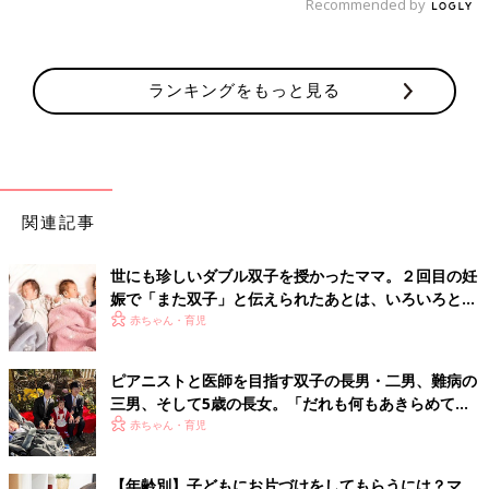
Recommended by
ランキングをもっと見る
関連記事
世にも珍しいダブル双子を授かったママ。２回目の妊
娠で「また双子」と伝えられたあとは、いろいろと不
安が巡り…!?【体験談】
赤ちゃん・育児
ピアニストと医師を目指す双子の長男・二男、難病の
三男、そして5歳の長女。「だれも何もあきらめてほ
しくない」母の思い
赤ちゃん・育児
【年齢別】子どもにお片づけをしてもらうには？マ