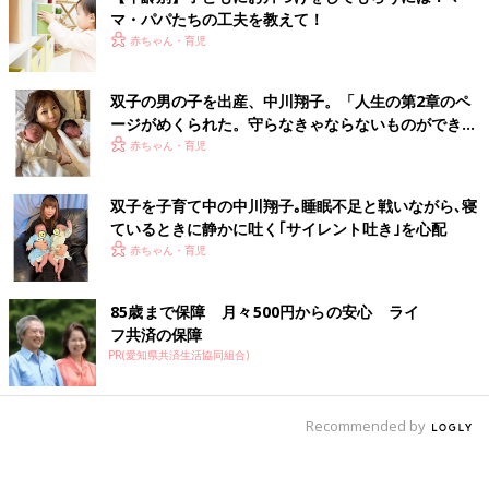
マ・パパたちの工夫を教えて！
赤ちゃん・育児
双子の男の子を出産、中川翔子。「人生の第2章のペ
ージがめくられた。守らなきゃならないものができ
た」という気持ちに
赤ちゃん・育児
双子を子育て中の中川翔子｡睡眠不足と戦いながら､寝
ているときに静かに吐く｢サイレント吐き｣を心配
赤ちゃん・育児
85歳まで保障 月々500円からの安心 ライ
フ共済の保障
PR(愛知県共済生活協同組合)
Recommended by