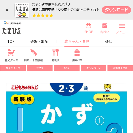
×
内祝い
SHOP
メニュー
TOP
妊娠・出産
赤ちゃん・育児
妊活
育児グッズ
病気・予防接種
離乳食
優待パス
ひよこクラブ
アプリ
SNS
キャンペーン
写真スタジオ