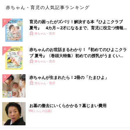
赤ちゃん・育児の人気記事ランキング
育児の困ったがズバリ！解決する本『ひよこクラブ
夏号』 4カ月～2才になるまで、育児に役立つ情報が
いっぱい！
赤ちゃん・育児
赤ちゃんのお世話まるわかり！『初めてのひよこクラ
ブ 夏号』〈巻頭大特集〉初めての授乳がうまくい
く！ おっぱい・ミルクの基本と夏のトラブル 解決テ
赤ちゃん・育児
ク
赤ちゃんが生まれたら！2冊の「たまひよ」
赤ちゃん・育児
お墓の撤去にいくらかかる？墓じまい費用
PR(くらしの話題)