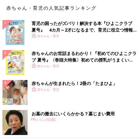
赤ちゃん・育児の人気記事ランキング
育児の困ったがズバリ！解決する本『ひよこクラブ
夏号』 4カ月～2才になるまで、育児に役立つ情報が
いっぱい！
赤ちゃん・育児
赤ちゃんのお世話まるわかり！『初めてのひよこクラ
ブ 夏号』〈巻頭大特集〉初めての授乳がうまくい
く！ おっぱい・ミルクの基本と夏のトラブル 解決テ
赤ちゃん・育児
ク
赤ちゃんが生まれたら！2冊の「たまひよ」
赤ちゃん・育児
お墓の撤去にいくらかかる？墓じまい費用
PR(くらしの話題)