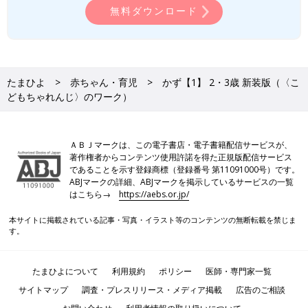
無料ダウンロード
たまひよ
赤ちゃん・育児
かず【1】 2・3歳 新装版（〈こ
どもちゃれんじ〉のワーク）
ＡＢＪマークは、この電子書店・電子書籍配信サービスが、
著作権者からコンテンツ使用許諾を得た正規版配信サービス
であることを示す登録商標（登録番号 第11091000号）です。
ABJマークの詳細、ABJマークを掲示しているサービスの一覧
はこちら→
https://aebs.or.jp/
本サイトに掲載されている記事・写真・イラスト等のコンテンツの無断転載を禁じま
す。
たまひよについて
利用規約
ポリシー
医師・専門家一覧
サイトマップ
調査・プレスリリース・メディア掲載
広告のご相談