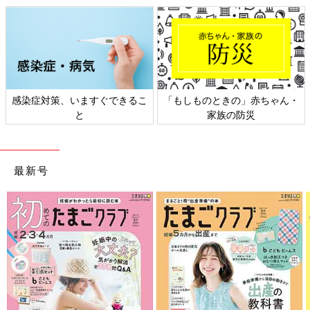
ん・
日本外来小児科学会リーフレッ
六星占術 細木かおりさんの人
ト検討会
相談
最新号