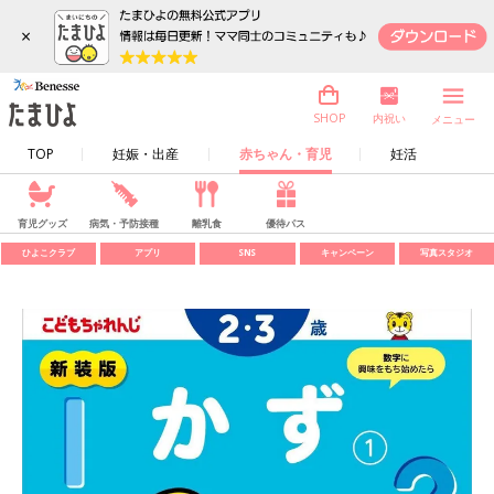
×
内祝い
SHOP
メニュー
TOP
妊娠・出産
赤ちゃん・育児
妊活
育児グッズ
病気・予防接種
離乳食
優待パス
ひよこクラブ
アプリ
SNS
キャンペーン
写真スタジオ