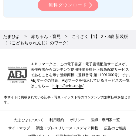
無料ダウンロード
たまひよ
赤ちゃん・育児
こうさく【1】 2・3歳 新装版
（〈こどもちゃれんじ〉のワーク）
ＡＢＪマークは、この電子書店・電子書籍配信サービスが、
著作権者からコンテンツ使用許諾を得た正規版配信サービス
であることを示す登録商標（登録番号 第11091000号）です。
ABJマークの詳細、ABJマークを掲示しているサービスの一覧
はこちら→
https://aebs.or.jp/
本サイトに掲載されている記事・写真・イラスト等のコンテンツの無断転載を禁じま
す。
たまひよについて
利用規約
ポリシー
医師・専門家一覧
サイトマップ
調査・プレスリリース・メディア掲載
広告のご相談