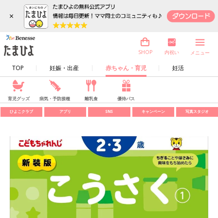
×
内祝い
SHOP
メニュー
TOP
妊娠・出産
赤ちゃん・育児
妊活
育児グッズ
病気・予防接種
離乳食
優待パス
ひよこクラブ
アプリ
SNS
キャンペーン
写真スタジオ