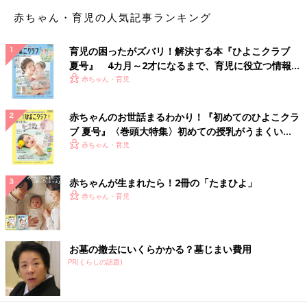
赤ちゃん・育児の人気記事ランキング
育児の困ったがズバリ！解決する本『ひよこクラブ
夏号』 4カ月～2才になるまで、育児に役立つ情報が
いっぱい！
赤ちゃん・育児
赤ちゃんのお世話まるわかり！『初めてのひよこクラ
ブ 夏号』〈巻頭大特集〉初めての授乳がうまくい
く！ おっぱい・ミルクの基本と夏のトラブル 解決テ
赤ちゃん・育児
ク
赤ちゃんが生まれたら！2冊の「たまひよ」
赤ちゃん・育児
お墓の撤去にいくらかかる？墓じまい費用
PR(くらしの話題)