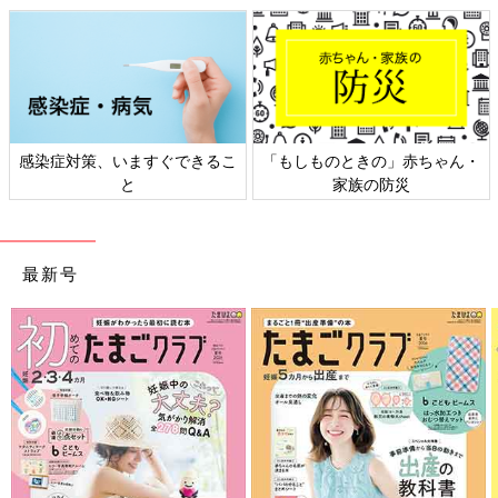
ん・
日本外来小児科学会リーフレッ
六星占術 細木かおりさんの
ト検討会
相談
最新号