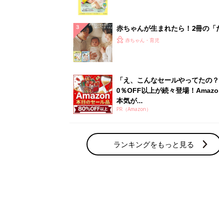
集〉初めての授乳がうまくいく！
っぱい・ミルクの基本と夏のトラ
解決テク
赤ちゃんが生まれたら！2冊の「
ひよ」
赤ちゃん・育児
「え、こんなセールやってたの？
0％OFF以上が続々登場！Amazo
本気が...
PR（Amazon）
ランキングをもっと見る