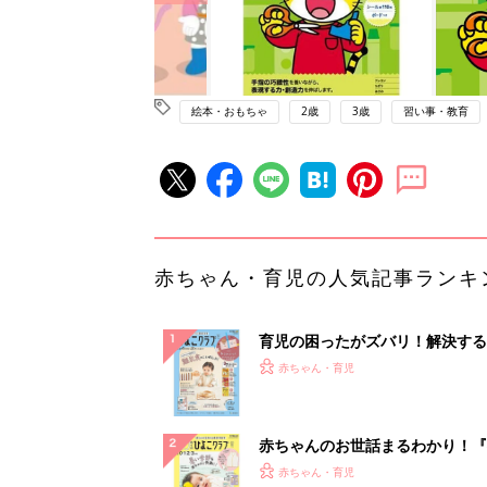
絵本・おもちゃ
2歳
3歳
習い事・教育
赤ちゃん・育児の人気記事ランキ
育児の困ったがズバリ！解決する
『ひよこクラブ 秋号』 4カ月～
赤ちゃん・育児
になるまで、育児に役立つ情報が
ぱい！
赤ちゃんのお世話まるわかり！『
てのひよこクラブ 夏号』〈巻頭
赤ちゃん・育児