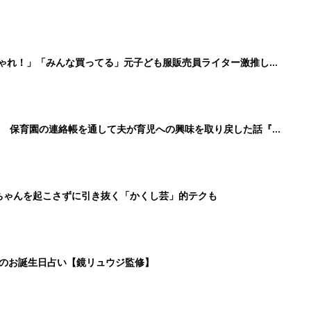
しゃれ！」「みんな買ってる」元子ども服販売員ライター激推し★
！ 保育園の連絡帳を通して夫が育児への興味を取り戻した話『ふ
ちゃんを起こさずに引き抜く「かくし芸」的テクも
日のお誕生日占い【鏡リュウジ監修】