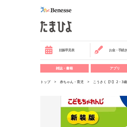
妊娠早見表
お金・手続
雑誌・書籍
アプリ
トップ
赤ちゃん・育児
こうさく【1】 2・