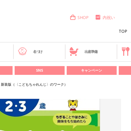
SHOP
内祝い
TOP
き
名づけ
出産準備
SNS
キャンペーン
3歳 新装版（〈こどもちゃれんじ〉のワーク）