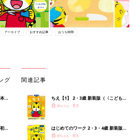
アーカイブ
おすすめ記事
おうち時間
ング
関連記事
本
ちえ【1】 2・3歳 新装版（〈こども
2才
ちゃれんじ〉のワーク）
赤ちゃん・育児
いっ
初め
はじめてのワーク 2・3・4歳 新装版
大特
(〈こどもちゃれんじ〉のワーク)
赤ちゃん・育児