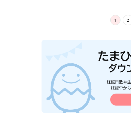
1
2
妊娠日数や
妊娠中か