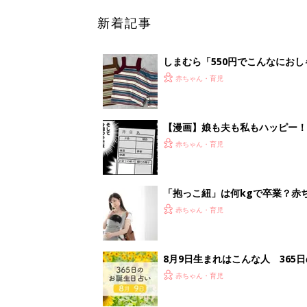
新着記事
しまむら「550円でこんなにお
夏のバズりトップス4選
赤ちゃん・育児
【漫画】娘も夫も私もハッピー
うふう子育て ＃92』
赤ちゃん・育児
「抱っこ紐」は何kgで卒業？赤
赤ちゃん・育児
8月9日生まれはこんな人 365
赤ちゃん・育児