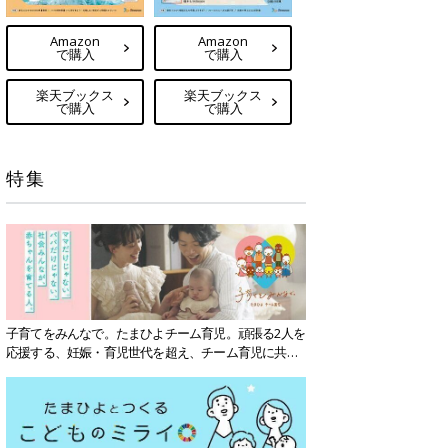
Amazon
Amazon
で購入
で購入
楽天ブックス
楽天ブックス
で購入
で購入
特集
子育てをみんなで。たまひよチーム育児。頑張る2人を
応援する、妊娠・育児世代を超え、チーム育児に共感
する社会を目指していきます。