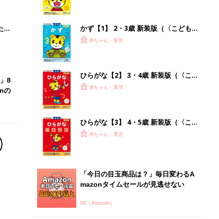
 お
ブル
たま
かず【1】 2・3歳 新装版（〈こども
ちゃれんじ〉のワーク）
赤ちゃん・育児
ひらがな【2】 3・4歳 新装版（〈こ
」8
どもちゃれんじ〉のワーク）
赤ちゃん・育児
nの
ひらがな【3】 4・5歳 新装版（〈こ
どもちゃれんじ〉のワーク）
赤ちゃん・育児
「今日の目玉商品は？」毎日変わるA
mazonタイムセールが見逃せない
PR（Amazon）