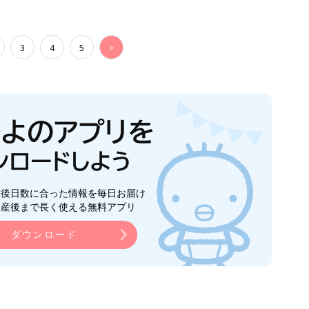
3
4
5
>
生後日数に合った情報を毎日お届け
ら産後まで長く使える無料アプリ
ダウンロード