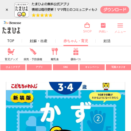
×
内祝い
SHOP
メニュー
TOP
妊娠・出産
赤ちゃん・育児
妊活
育児グッズ
病気・予防接種
離乳食
優待パス
ひよこクラブ
アプリ
SNS
キャンペーン
写真スタジオ