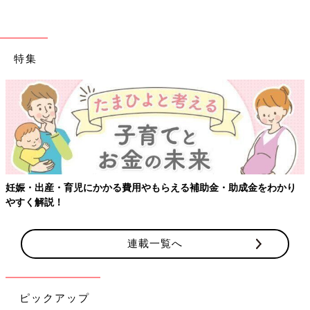
特集
娠・出産・育児にかかる費用やもらえる補助金・助成金をわかり
【
すく解説！
連載一覧へ
ピックアップ