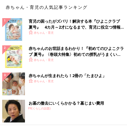
赤ちゃん・育児の人気記事ランキング
育児の困ったがズバリ！解決する本『ひよこクラブ
夏号』 4カ月～2才になるまで、育児に役立つ情報が
いっぱい！
赤ちゃん・育児
赤ちゃんのお世話まるわかり！『初めてのひよこクラ
ブ 夏号』〈巻頭大特集〉初めての授乳がうまくい
く！ おっぱい・ミルクの基本と夏のトラブル 解決テ
赤ちゃん・育児
ク
赤ちゃんが生まれたら！2冊の「たまひよ」
赤ちゃん・育児
お墓の撤去にいくらかかる？墓じまい費用
PR(くらしの話題)