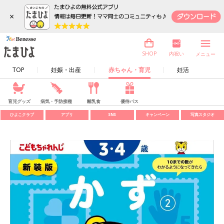
×
内祝い
SHOP
メニュー
TOP
妊娠・出産
赤ちゃん・育児
妊活
育児グッズ
病気・予防接種
離乳食
優待パス
ひよこクラブ
アプリ
SNS
キャンペーン
写真スタジオ