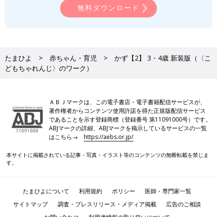
無料ダウンロード
たまひよ
赤ちゃん・育児
かず【2】 3・4歳 新装版（〈こ
どもちゃれんじ〉のワーク）
ＡＢＪマークは、この電子書店・電子書籍配信サービスが、
著作権者からコンテンツ使用許諾を得た正規版配信サービス
であることを示す登録商標（登録番号 第11091000号）です。
ABJマークの詳細、ABJマークを掲示しているサービスの一覧
はこちら→
https://aebs.or.jp/
本サイトに掲載されている記事・写真・イラスト等のコンテンツの無断転載を禁じま
す。
たまひよについて
利用規約
ポリシー
医師・専門家一覧
サイトマップ
調査・プレスリリース・メディア掲載
広告のご相談