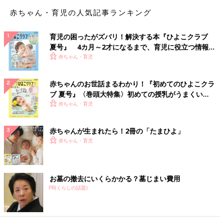
赤ちゃん・育児の人気記事ランキング
育児の困ったがズバリ！解決する本『ひよこクラブ
夏号』 4カ月～2才になるまで、育児に役立つ情報が
いっぱい！
赤ちゃん・育児
赤ちゃんのお世話まるわかり！『初めてのひよこクラ
ブ 夏号』〈巻頭大特集〉初めての授乳がうまくい
く！ おっぱい・ミルクの基本と夏のトラブル 解決テ
赤ちゃん・育児
ク
赤ちゃんが生まれたら！2冊の「たまひよ」
赤ちゃん・育児
お墓の撤去にいくらかかる？墓じまい費用
PR(くらしの話題)