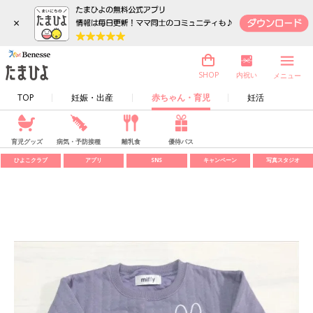
×
内祝い
SHOP
メニュー
TOP
妊娠・出産
赤ちゃん・育児
妊活
育児グッズ
病気・予防接種
離乳食
優待パス
ひよこクラブ
アプリ
SNS
キャンペーン
写真スタジオ