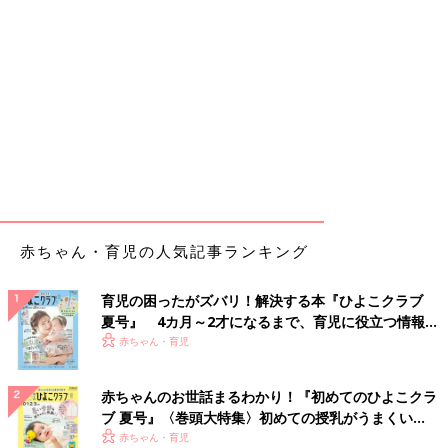
赤ちゃん・育児の人気記事ランキング
育児の困ったがズバリ！解決する本『ひよこクラブ
夏号』 4カ月～2才になるまで、育児に役立つ情報が
いっぱい！
赤ちゃん・育児
赤ちゃんのお世話まるわかり！『初めてのひよこクラ
ブ 夏号』〈巻頭大特集〉初めての授乳がうまくい
く！ おっぱい・ミルクの基本と夏のトラブル 解決テ
赤ちゃん・育児