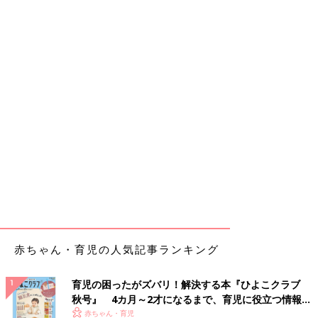
赤ちゃん・育児の人気記事ランキング
育児の困ったがズバリ！解決する本『ひよこクラブ
秋号』 4カ月～2才になるまで、育児に役立つ情報が
いっぱい！
赤ちゃん・育児