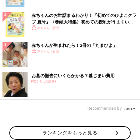
赤ちゃんのお世話まるわかり！『初めてのひよこクラ
ブ 夏号』〈巻頭大特集〉初めての授乳がうまくい
く！ おっぱい・ミルクの基本と夏のトラブル 解決テ
赤ちゃん・育児
ク
赤ちゃんが生まれたら！2冊の「たまひよ」
赤ちゃん・育児
お墓の撤去にいくらかかる？墓じまい費用
PR(くらしの話題)
Recommended by
ランキングをもっと見る