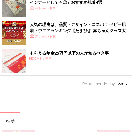
インナーとしても◎」おすすめ肌着4選
赤ちゃん・育児
人気の理由は、品質・デザイン・コスパ！ ベビー肌
着・ウエアランキング【たまひよ 赤ちゃんグッズ大
賞2026】
赤ちゃん・育児
もらえる年金25万円以下の人が知るべき事
PR(くらしの話題)
Recommended by
特集