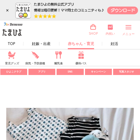
×
内祝い
SHOP
メニュー
TOP
妊娠・出産
赤ちゃん・育児
妊活
育児グッズ
病気・予防接種
離乳食
優待パス
ひよこクラブ
アプリ
SNS
キャンペーン
写真スタジオ