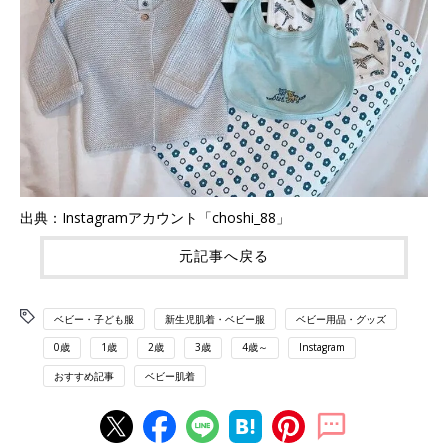
出典：Instagramアカウント「choshi_88」
元記事へ戻る
ベビー・子ども服
新生児肌着・ベビー服
ベビー用品・グッズ
0歳
1歳
2歳
3歳
4歳～
Instagram
おすすめ記事
ベビー肌着