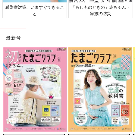
できるこ
「もしものときの」赤ちゃん・
日本外来小児科学会リ
家族の防災
ト検討会
最新号