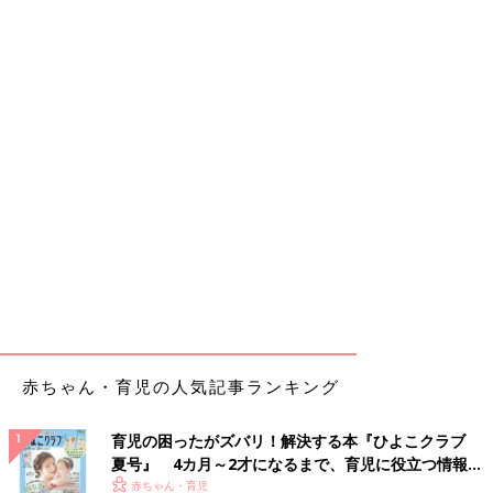
赤ちゃん・育児の人気記事ランキング
育児の困ったがズバリ！解決する本『ひよこクラブ
夏号』 4カ月～2才になるまで、育児に役立つ情報が
いっぱい！
赤ちゃん・育児