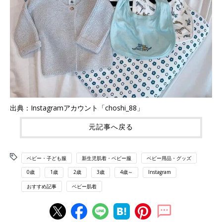
出典：Instagramアカウント「choshi_88」
元記事へ戻る
ベビー・子ども服
新生児肌着・ベビー服
ベビー用品・グッズ
0歳
1歳
2歳
3歳
4歳～
Instagram
おすすめ記事
ベビー肌着