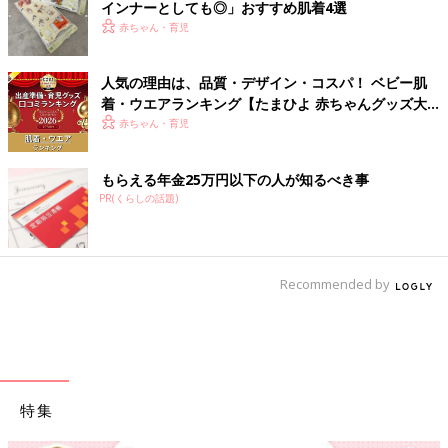
インナーとしても◎」おすすめ肌着4選
赤ちゃん・育児
人気の理由は、品質・デザイン・コスパ！ ベビー肌
着・ウエアランキング【たまひよ 赤ちゃんグッズ大
賞2026】
赤ちゃん・育児
もらえる年金25万円以下の人が知るべき事
PR(くらしの話題)
Recommended by
特集