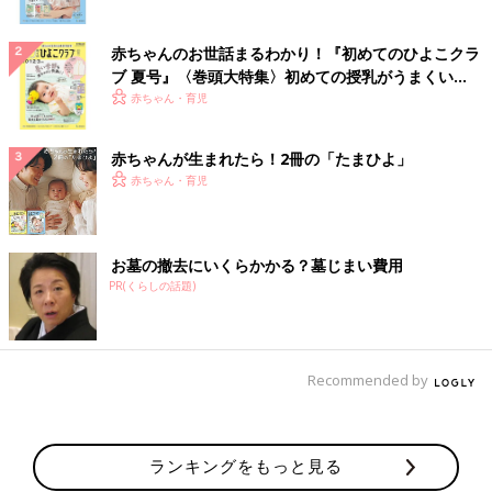
赤ちゃんのお世話まるわかり！『初めてのひよこクラ
ブ 夏号』〈巻頭大特集〉初めての授乳がうまくい
く！ おっぱい・ミルクの基本と夏のトラブル 解決テ
赤ちゃん・育児
ク
赤ちゃんが生まれたら！2冊の「たまひよ」
赤ちゃん・育児
お墓の撤去にいくらかかる？墓じまい費用
PR(くらしの話題)
Recommended by
ランキングをもっと見る