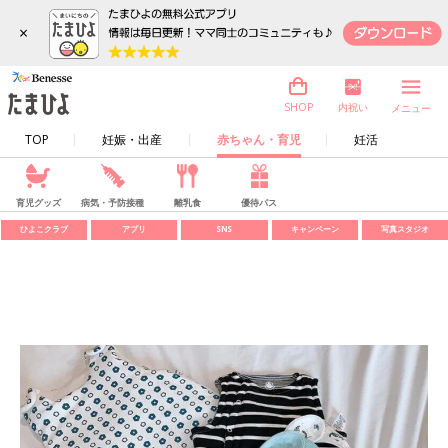
×
内祝い
SHOP
メニュー
TOP
妊娠・出産
赤ちゃん・育児
妊活
育児グッズ
病気・予防接種
離乳食
優待パス
ひよこクラブ
アプリ
SNS
キャンペーン
写真スタジオ