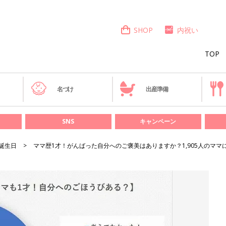
SHOP
内祝い
TOP
き
名づけ
出産準備
SNS
キャンペーン
誕生日
ママ歴1才！がんばった自分へのご褒美はありますか？1,905人のママ