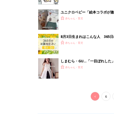
<
6
妊娠日数や
妊娠中か