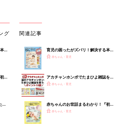
ブル
たま
赤ちゃんのお世話まるわかり！『初め
てのひよこクラブ 夏号』〈巻頭大特
赤ちゃん・育児
集〉初めての授乳がうまくいく！ お
っぱい・ミルクの基本と夏のトラブル
解決テク
たまひよの雑誌
」8
赤ちゃん・育児
nの
赤ちゃんが生まれたら！2冊の「たま
ひよ」
赤ちゃん・育児
「え、こんなセールやってたの？」8
0％OFF以上が続々登場！Amazonの
本気が...
PR（Amazon）