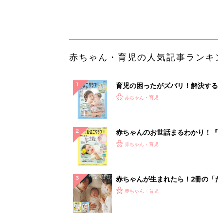
っぱい・ミルクの基本と夏のトラ
解決テク
赤ちゃんが生まれたら！2冊の「
ひよ」
赤ちゃん・育児
「え、こんなセールやってたの？
0％OFF以上が続々登場！Amazo
本気が...
PR（Amazon）
ランキングをもっと見る