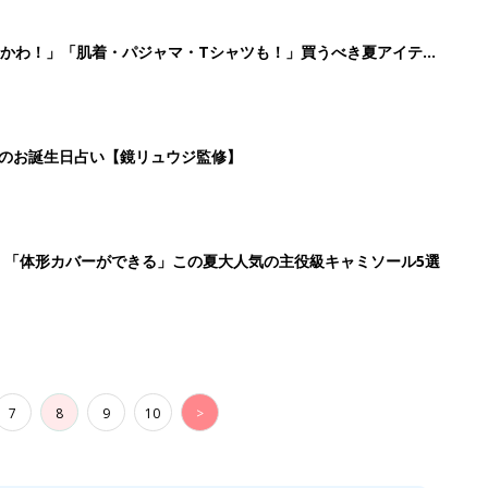
7
8
9
10
>
生後日数に合った情報を毎日お届け
ら産後まで長く使える無料アプリ
ダウンロード