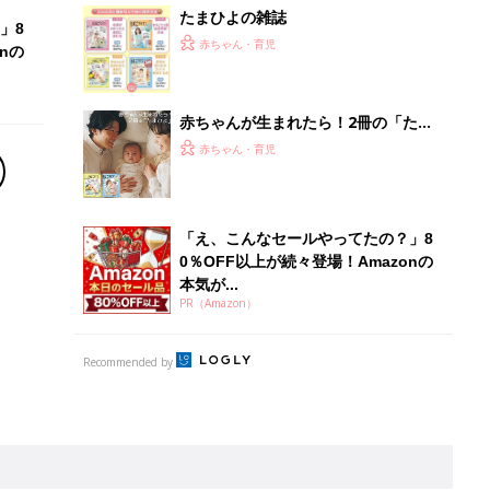
Recommended by
離乳食はいつから？進め方は？「たまひよ きほんの離
乳食」
授乳の悩みや初めての離乳食作りに役立つ
子育てとお金
につ
妊娠・出産・育児にかかる費用やもらえる補助
金・助成金を解説