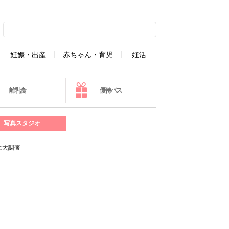
妊娠・出産
赤ちゃん・育児
妊活
離乳食
優待パス
写真スタジオ
に大調査