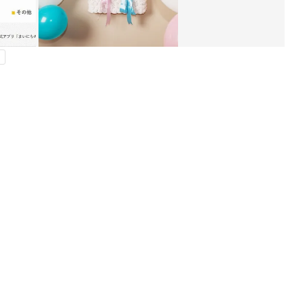
ング
関連記事
本
育児の困ったがズバリ！解決する本
2才
『ひよこクラブ 秋号』 4カ月～2才
赤ちゃん・育児
いっ
になるまで、育児に役立つ情報がいっ
ぱい！
初め
アカチャンホンポでたまひよ雑誌を買
大特
うとポイント10倍【期間限定】
赤ちゃん・育児
 お