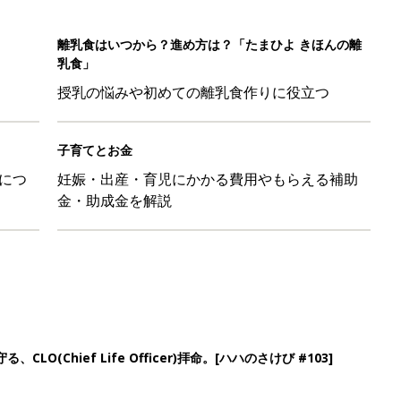
LO(Chief Life Officer)拝命。[ハハのさけび #103]
かわ！」「肌着・パジャマ・Tシャツも！」買うべき夏アイテム
日のお誕生日占い【鏡リュウジ監修】
」「体形カバーができる」この夏大人気の主役級キャミソール5選