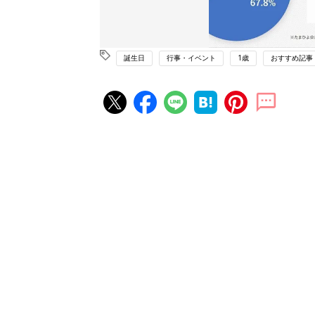
誕生日
行事・イベント
1歳
おすすめ記事
赤ちゃん・育児の人気記事ランキ
育児の困ったがズバリ！解決する
『ひよこクラブ 夏号』 4カ月～
赤ちゃん・育児
になるまで、育児に役立つ情報が
ぱい！
赤ちゃんのお世話まるわかり！『
てのひよこクラブ 夏号』〈巻頭
赤ちゃん・育児
集〉初めての授乳がうまくいく！