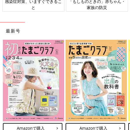
日本外来小児科学会リーフレッ
六星占術 細木かおりさんの人生
ト検討会
相談
最新号
Amazonで購入
Amazonで購入