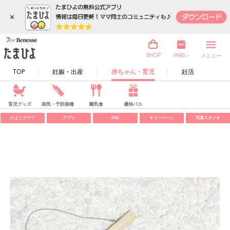
×
内祝い
SHOP
メニュー
TOP
妊娠・出産
赤ちゃん・育児
妊活
育児グッズ
病気・予防接種
離乳食
優待パス
ひよこクラブ
アプリ
SNS
キャンペーン
写真スタジオ