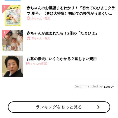
赤ちゃんのお世話まるわかり！『初めてのひよこクラ
ブ 夏号』〈巻頭大特集〉初めての授乳がうまくい
く！ おっぱい・ミルクの基本と夏のトラブル 解決テ
赤ちゃん・育児
ク
赤ちゃんが生まれたら！2冊の「たまひよ」
赤ちゃん・育児
お墓の撤去にいくらかかる？墓じまい費用
PR(くらしの話題)
Recommended by
ランキングをもっと見る