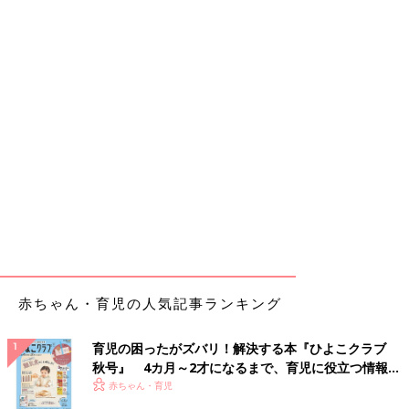
赤ちゃん・育児の人気記事ランキング
育児の困ったがズバリ！解決する本『ひよこクラブ
秋号』 4カ月～2才になるまで、育児に役立つ情報が
いっぱい！
赤ちゃん・育児