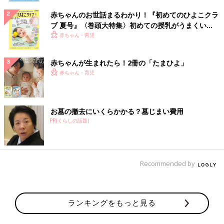
赤ちゃんのお世話まるわかり！『初めてのひよこクラ
ブ 夏号』〈巻頭大特集〉初めての授乳がうまくい
く！ おっぱい・ミルクの基本と夏のトラブル 解決テ
赤ちゃん・育児
ク
赤ちゃんが生まれたら！2冊の「たまひよ」
赤ちゃん・育児
お墓の撤去にいくらかかる？墓じまい費用
PR(くらしの話題)
Recommended by
ランキングをもっと見る