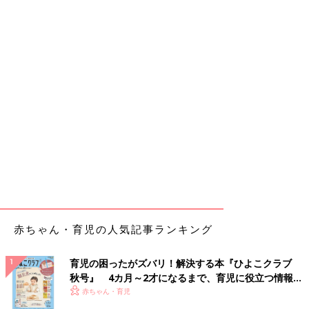
赤ちゃん・育児の人気記事ランキング
育児の困ったがズバリ！解決する本『ひよこクラブ
秋号』 4カ月～2才になるまで、育児に役立つ情報が
いっぱい！
赤ちゃん・育児