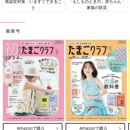
ゃん・
日本外来小児科学会リーフレッ
六星占術 細木かおりさんの
ト検討会
相談
最新号
Amazonで購入
Amazonで購入