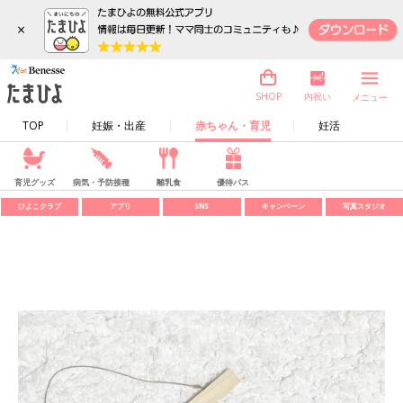
×
内祝い
SHOP
メニュー
TOP
妊娠・出産
赤ちゃん・育児
妊活
育児グッズ
病気・予防接種
離乳食
優待パス
ひよこクラブ
アプリ
SNS
キャンペーン
写真スタジオ