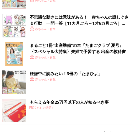
赤ちゃん・育児
不思議な動きには意味がある！ 赤ちゃんの謎しぐさ
＆行動 一問一答［11カ月ごろ～1才6カ月ごろ］
【小児科医】
赤ちゃん・育児
まるごと1冊“出産準備”の本『たまごクラブ 夏号』
〈スペシャル大特集〉夫婦で予習する 出産の教科書
赤ちゃん・育児
妊娠中に読みたい！3冊の「たまひよ」
赤ちゃん・育児
もらえる年金25万円以下の人が知るべき事
PR(くらしの話題)