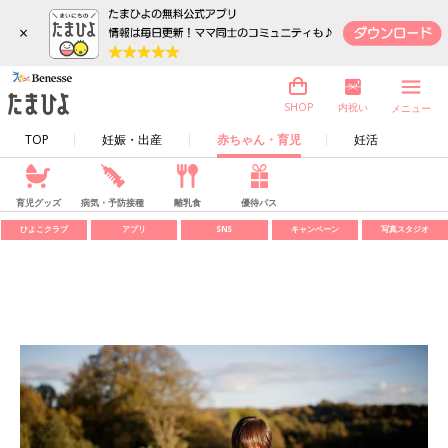
×
内祝い
SHOP
メニュー
TOP
妊娠・出産
赤ちゃん・育児
妊活
育児グッズ
病気・予防接種
離乳食
優待パス
ひよこクラブ
アプリ
SNS
キャンペーン
写真スタジオ