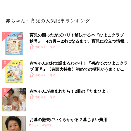
赤ちゃん・育児の人気記事ランキング
育児の困ったがズバリ！解決する本『ひよこクラブ
秋号』 4カ月～2才になるまで、育児に役立つ情報が
いっぱい！
赤ちゃん・育児
赤ちゃんのお世話まるわかり！『初めてのひよこクラ
ブ 夏号』〈巻頭大特集〉初めての授乳がうまくい
く！ おっぱい・ミルクの基本と夏のトラブル 解決テ
赤ちゃん・育児
ク
赤ちゃんが生まれたら！2冊の「たまひよ」
赤ちゃん・育児
お墓の撤去にいくらかかる？墓じまい費用
PR(くらしの話題)