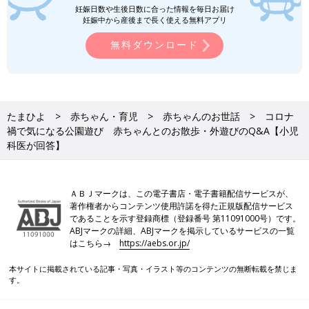
妊娠日数や生後日数に合った情報を毎日お届け
妊娠中から産後まで長く使える無料アプリ
無料ダウンロード
たまひよ
赤ちゃん・育児
赤ちゃんのお世話
コロナ
禍で気になる公園遊び 赤ちゃんとのお散歩・外遊びのQ&A【小児
科医が回答】
ＡＢＪマークは、この電子書店・電子書籍配信サービスが、
著作権者からコンテンツ使用許諾を得た正規版配信サービス
であることを示す登録商標（登録番号 第11091000号）です。
ABJマークの詳細、ABJマークを掲示しているサービスの一覧
はこちら→
https://aebs.or.jp/
本サイトに掲載されている記事・写真・イラスト等のコンテンツの無断転載を禁じま
す。