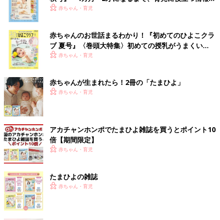
いっぱい！
赤ちゃん・育児
赤ちゃんのお世話まるわかり！『初めてのひよこクラ
ブ 夏号』〈巻頭大特集〉初めての授乳がうまくい
く！ おっぱい・ミルクの基本と夏のトラブル 解決テ
赤ちゃん・育児
ク
赤ちゃんが生まれたら！2冊の「たまひよ」
赤ちゃん・育児
アカチャンホンポでたまひよ雑誌を買うとポイント10
倍【期間限定】
赤ちゃん・育児
たまひよの雑誌
赤ちゃん・育児