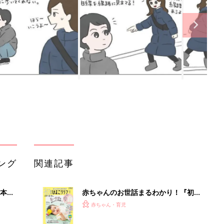
ング
関連記事
本
赤ちゃんのお世話まるわかり！『初め
2才
てのひよこクラブ 夏号』〈巻頭大特
赤ちゃん・育児
いっ
集〉初めての授乳がうまくいく！ お
っぱい・ミルクの基本と夏のトラブル