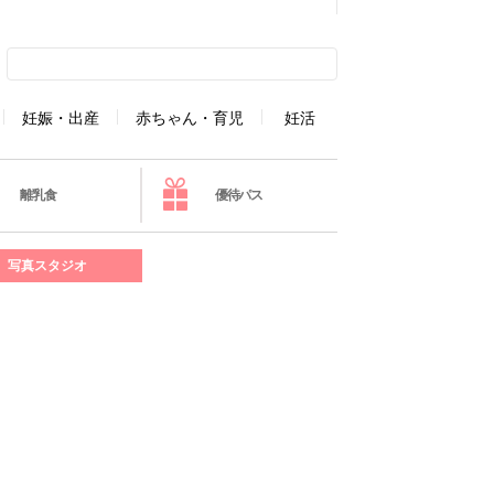
妊娠・出産
赤ちゃん・育児
妊活
離乳食
優待パス
写真スタジオ