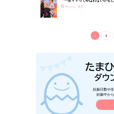
「一生ママって呼ばれないかもし
診断
赤ちゃん・育児
<
4
妊娠日数や
妊娠中か