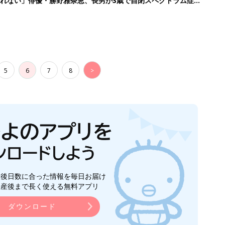
れない」俳優・勝野雅奈恵、長男が3歳で自閉スペクトラム症と
5
6
7
8
>
生後日数に合った情報を毎日お届け
ら産後まで長く使える無料アプリ
ダウンロード