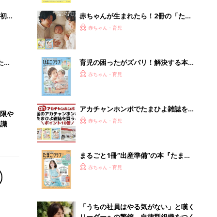
解決テク
初め
赤ちゃんが生まれたら！2冊の「たま
大特
ひよ」
赤ちゃん・育児
 お
ブル
たま
育児の困ったがズバリ！解決する本
『ひよこクラブ 夏号』 4カ月～2才
赤ちゃん・育児
になるまで、育児に役立つ情報がいっ
ぱい！
アカチャンホンポでたまひよ雑誌を買
低限や
うとポイント10倍【期間限定】
赤ちゃん・育児
認識
まるごと1冊“出産準備”の本『たまご
クラブ 夏号』〈スペシャル大特集〉
赤ちゃん・育児
夫婦で予習する 出産の教科書
「うちの社員はやる気がない」と嘆く
リーダーへの警鐘。自律型組織をつく