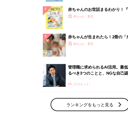
赤ちゃんのお世話まるわかり！『
てのひよこクラブ 夏号』〈巻頭
赤ちゃん・育児
集〉初めての授乳がうまくいく！
っぱい・ミルクの基本と夏のトラ
解決テク
赤ちゃんが生まれたら！2冊の「
ひよ」
赤ちゃん・育児
管理職に求められるAI活用。最
るべき3つのことと、NGな自己
PR（ビズヒント）
ランキングをもっと見る