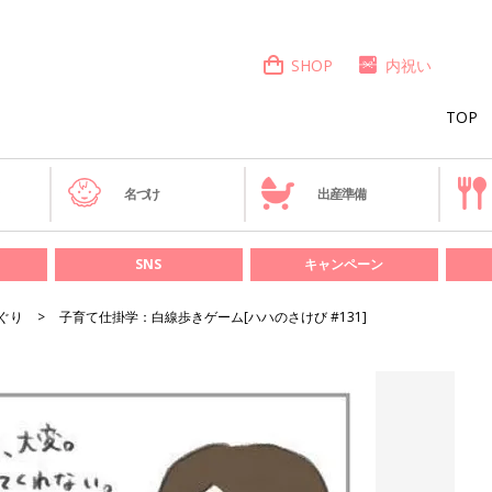
SHOP
内祝い
TOP
き
名づけ
出産準備
SNS
キャンペーン
ぐり
子育て仕掛学：白線歩きゲーム[ハハのさけび #131]