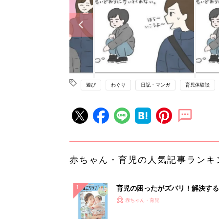
遊び
わぐり
日記・マンガ
育児体験談
赤ちゃん・育児の人気記事ランキ
育児の困ったがズバリ！解決する
『ひよこクラブ 夏号』 4カ月～
赤ちゃん・育児
になるまで、育児に役立つ情報が
ぱい！