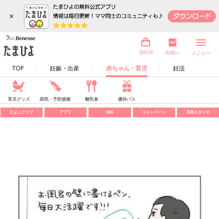
×
内祝い
SHOP
メニュー
TOP
妊娠・出産
赤ちゃん・育児
妊活
育児グッズ
病気・予防接種
離乳食
優待パス
ひよこクラブ
アプリ
SNS
キャンペーン
写真スタジオ