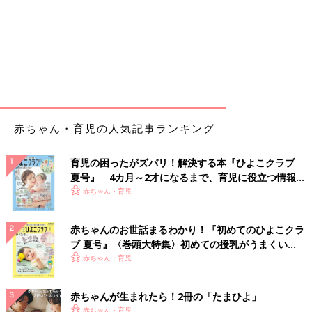
赤ちゃん・育児の人気記事ランキング
育児の困ったがズバリ！解決する本『ひよこクラブ
夏号』 4カ月～2才になるまで、育児に役立つ情報が
いっぱい！
赤ちゃん・育児
赤ちゃんのお世話まるわかり！『初めてのひよこクラ
ブ 夏号』〈巻頭大特集〉初めての授乳がうまくい
く！ おっぱい・ミルクの基本と夏のトラブル 解決テ
赤ちゃん・育児
ク
赤ちゃんが生まれたら！2冊の「たまひよ」
赤ちゃん・育児