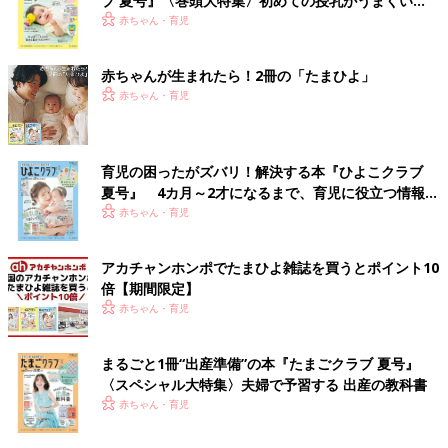
ブ 夏号』〈巻頭大特集〉初めての授乳がうまくい
く！ おっぱい・ミルクの基本と夏のトラブル 解決テ
赤ちゃん・育児
ク
赤ちゃんが生まれたら！2冊の「たまひよ」
赤ちゃん・育児
育児の困ったがズバリ！解決する本『ひよこクラブ
夏号』 4カ月～2才になるまで、育児に役立つ情報が
いっぱい！
赤ちゃん・育児
アカチャンホンポでたまひよ雑誌を買うとポイント10
倍【期間限定】
赤ちゃん・育児
まるごと1冊“出産準備”の本『たまごクラブ 夏号』
〈スペシャル大特集〉夫婦で予習する 出産の教科書
赤ちゃん・育児