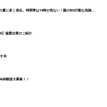
&体験談大募集！！
2
3
4
5
>
生後日数に合った情報を毎日お届け
ら産後まで長く使える無料アプリ
ダウンロード