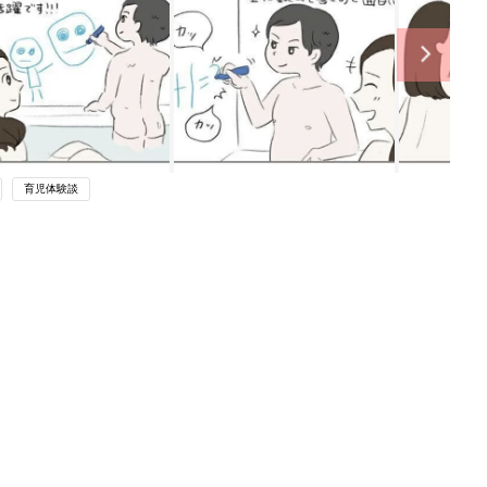
育児体験談
ング
関連記事
本
育児の困ったがズバリ！解決する本
2才
『ひよこクラブ 秋号』 4カ月～2才
赤ちゃん・育児
いっ
になるまで、育児に役立つ情報がいっ
ぱい！