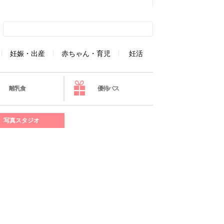
妊娠・出産
赤ちゃん・育児
妊活
離乳食
優待パス
写真スタジオ