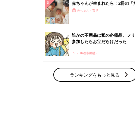
赤ちゃん・育児の人気テーマ
育児日記・マンガ
出産・育児あるあるをマンガで楽しもう
赤ちゃんの病気
赤ちゃんの病気や事故・ケガ、ホームケア
いてまとめました