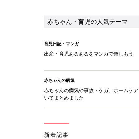
新着記事
子どもの水難事故は、7歳・14
まねく【専門家】
赤ちゃん・育児
【たまひよ ファミリーパーク20
赤ちゃん・育児
1才・2才・3才 子どもの力を伸
赤ちゃん・育児