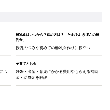
歳の夏に多く発生。時間帯は14時が危ない！親のNG行動も危険を
26】協賛企業のご紹介
ばす本