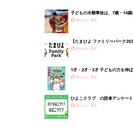
ひよこクラブ の読者アンケート
赤ちゃん・育児
<
1
妊娠日数や
妊娠中か