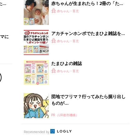
PR（UR都市機構）
Recommended by
離乳食はいつから？進め方は？「たまひよ きほんの離
乳食」
授乳の悩みや初めての離乳食作りに役立つ
子育てとお金
につ
妊娠・出産・育児にかかる費用やもらえる補助
金・助成金を解説