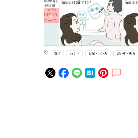
遊び
わぐり
日記・マンガ
習い事・教育
赤ちゃん・育児の人気記事ランキ
育児の困ったがズバリ！解決する
『ひよこクラブ 秋号』 4カ月～
赤ちゃん・育児
になるまで、育児に役立つ情報が
ぱい！