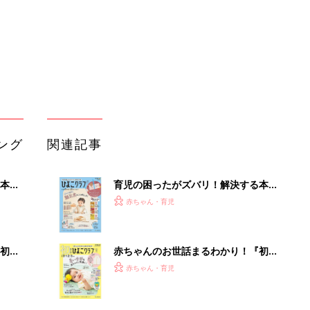
初め
赤ちゃんのお世話まるわかり！『初め
大特
てのひよこクラブ 夏号』〈巻頭大特
赤ちゃん・育児
 お
集〉初めての授乳がうまくいく！ お
ブル
っぱい・ミルクの基本と夏のトラブル
解決テク
たま
赤ちゃんが生まれたら！2冊の「たま
ひよ」
赤ちゃん・育児
アカチャンホンポでたまひよ雑誌を買
マに
うとポイント10倍【期間限定】
赤ちゃん・育児
たまひよの雑誌
赤ちゃん・育児
団地でフリマ？行ってみたら掘り出し
ものが…