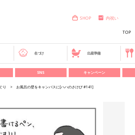
SHOP
内祝い
TOP
き
名づけ
出産準備
SNS
キャンペーン
ぐり
お風呂の壁をキャンバスに[ハハのさけび #141]