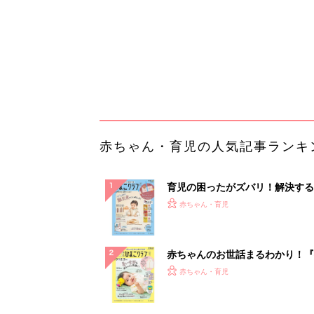
赤ちゃんのお世話まるわかり！『
てのひよこクラブ 夏号』〈巻頭
赤ちゃん・育児
集〉初めての授乳がうまくいく！
っぱい・ミルクの基本と夏のトラ
解決テク
赤ちゃんが生まれたら！2冊の「
ひよ」
赤ちゃん・育児
誰かの不用品は私の必需品。フリ
参加したらお宝だらけだった
PR（UR都市機構）
ランキングをもっと見る