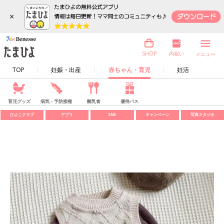
×
内祝い
SHOP
メニュー
TOP
妊娠・出産
赤ちゃん・育児
妊活
育児グッズ
病気・予防接種
離乳食
優待パス
ひよこクラブ
アプリ
SNS
キャンペーン
写真スタジオ