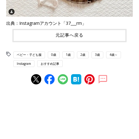
出典：Instagramアカウント「37___rm」
元記事へ戻る
ベビー・子ども服
0歳
1歳
2歳
3歳
4歳～
Instagram
おすすめ記事