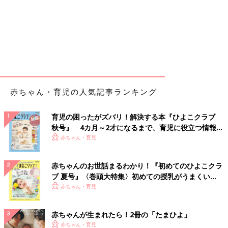
赤ちゃん・育児の人気記事ランキング
育児の困ったがズバリ！解決する本『ひよこクラブ
秋号』 4カ月～2才になるまで、育児に役立つ情報が
いっぱい！
赤ちゃん・育児
赤ちゃんのお世話まるわかり！『初めてのひよこクラ
ブ 夏号』〈巻頭大特集〉初めての授乳がうまくい
く！ おっぱい・ミルクの基本と夏のトラブル 解決テ
赤ちゃん・育児
ク
赤ちゃんが生まれたら！2冊の「たまひよ」
赤ちゃん・育児