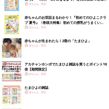
いっぱい！
赤ちゃん・育児
赤ちゃんのお世話まるわかり！『初めてのひよこクラ
ブ 夏号』〈巻頭大特集〉初めての授乳がうまくい
く！ おっぱい・ミルクの基本と夏のトラブル 解決テ
赤ちゃん・育児
ク
赤ちゃんが生まれたら！2冊の「たまひよ」
赤ちゃん・育児
アカチャンホンポでたまひよ雑誌を買うとポイント10
倍【期間限定】
赤ちゃん・育児
たまひよの雑誌
赤ちゃん・育児