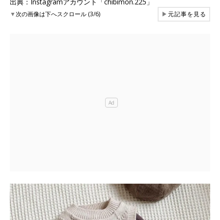
出典：Instagramアカウント「chibimon.225」
▼
次の画像は下へスクロール (3/6)
▶
元記事を見る