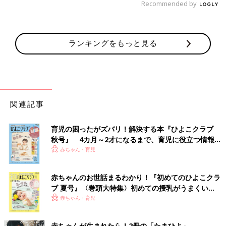
Recommended by
ランキングをもっと見る
関連記事
育児の困ったがズバリ！解決する本『ひよこクラブ
秋号』 4カ月～2才になるまで、育児に役立つ情報が
いっぱい！
赤ちゃん・育児
赤ちゃんのお世話まるわかり！『初めてのひよこクラ
ブ 夏号』〈巻頭大特集〉初めての授乳がうまくい
く！ おっぱい・ミルクの基本と夏のトラブル 解決テ
赤ちゃん・育児
ク
赤ちゃんが生まれたら！2冊の「たまひよ」