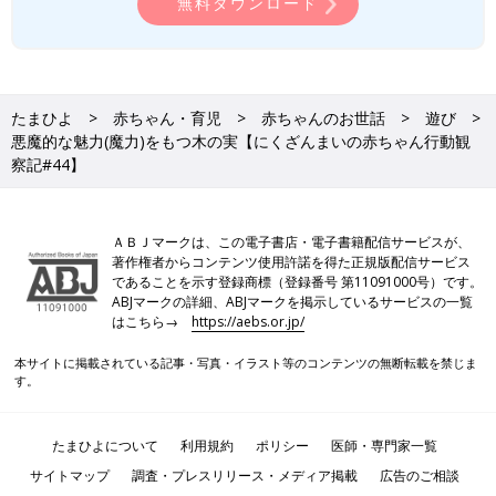
無料ダウンロード
たまひよ
赤ちゃん・育児
赤ちゃんのお世話
遊び
悪魔的な魅力(魔力)をもつ木の実【にくざんまいの赤ちゃん行動観
察記#44】
ＡＢＪマークは、この電子書店・電子書籍配信サービスが、
著作権者からコンテンツ使用許諾を得た正規版配信サービス
であることを示す登録商標（登録番号 第11091000号）です。
ABJマークの詳細、ABJマークを掲示しているサービスの一覧
はこちら→
https://aebs.or.jp/
本サイトに掲載されている記事・写真・イラスト等のコンテンツの無断転載を禁じま
す。
たまひよについて
利用規約
ポリシー
医師・専門家一覧
サイトマップ
調査・プレスリリース・メディア掲載
広告のご相談