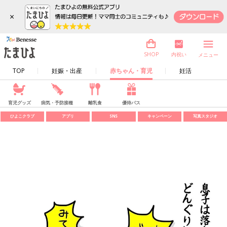
×
内祝い
SHOP
メニュー
TOP
妊娠・出産
赤ちゃん・育児
妊活
育児グッズ
病気・予防接種
離乳食
優待パス
ひよこクラブ
アプリ
SNS
キャンペーン
写真スタジオ