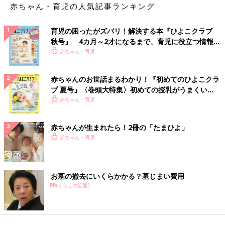
赤ちゃん・育児の人気記事ランキング
育児の困ったがズバリ！解決する本『ひよこクラブ
秋号』 4カ月～2才になるまで、育児に役立つ情報が
いっぱい！
赤ちゃん・育児
赤ちゃんのお世話まるわかり！『初めてのひよこクラ
ブ 夏号』〈巻頭大特集〉初めての授乳がうまくい
く！ おっぱい・ミルクの基本と夏のトラブル 解決テ
赤ちゃん・育児
ク
赤ちゃんが生まれたら！2冊の「たまひよ」
赤ちゃん・育児
お墓の撤去にいくらかかる？墓じまい費用
PR(くらしの話題)