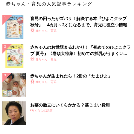
赤ちゃん・育児の人気記事ランキング
育児の困ったがズバリ！解決する本『ひよこクラブ
秋号』 4カ月～2才になるまで、育児に役立つ情報が
いっぱい！
赤ちゃん・育児
赤ちゃんのお世話まるわかり！『初めてのひよこクラ
ブ 夏号』〈巻頭大特集〉初めての授乳がうまくい
く！ おっぱい・ミルクの基本と夏のトラブル 解決テ
赤ちゃん・育児
ク
赤ちゃんが生まれたら！2冊の「たまひよ」
赤ちゃん・育児
お墓の撤去にいくらかかる？墓じまい費用
PR(くらしの話題)