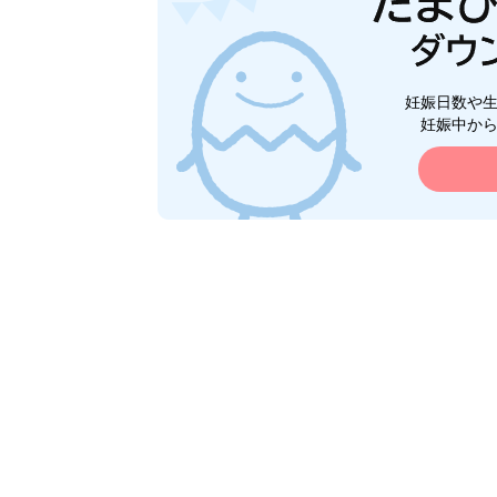
妊娠日数や
妊娠中か