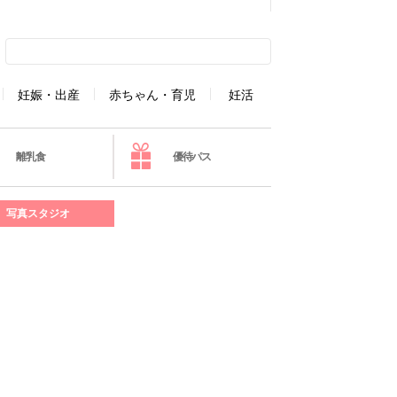
妊娠・出産
赤ちゃん・育児
妊活
離乳食
優待パス
写真スタジオ