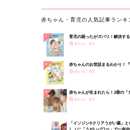
赤ちゃん・育児の人気記事ランキ
育児の困ったがズバリ！解決する
『ひよこクラブ 夏号』 4カ月～
赤ちゃん・育児
になるまで、育児に役立つ情報が
ぱい！
赤ちゃんのお世話まるわかり！『
てのひよこクラブ 夏号』〈巻頭
赤ちゃん・育児
集〉初めての授乳がうまくいく！
っぱい・ミルクの基本と夏のトラ
解決テク
赤ちゃんが生まれたら！2冊の「
ひよ」
赤ちゃん・育児
「イソジン®クリアうがい薬」と
しょに「うがいパワー」で一年中