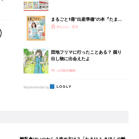
まるごと1冊“出産準備”の本『たまご
クラブ 夏号』〈スペシャル大特集〉
赤ちゃん・育児
夫婦で予習する 出産の教科書
団地フリマに行ったことある？ 掘り
出し物に出会えたよ
PR（UR都市機構）
Recommended by
離乳食はいつから？進め方は？「たまひよ きほんの離