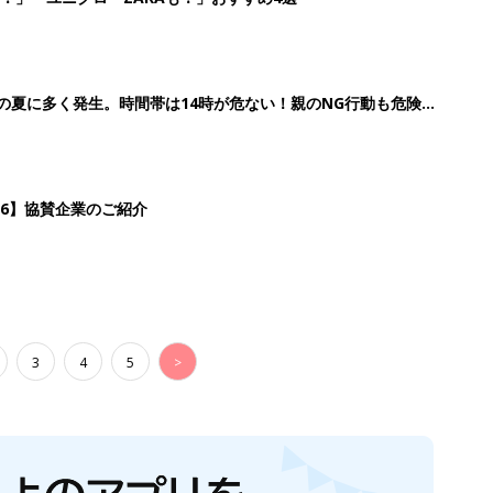
歳の夏に多く発生。時間帯は14時が危ない！親のNG行動も危険を
26】協賛企業のご紹介
3
4
5
>