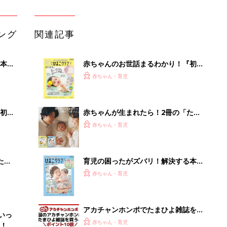
ング
関連記事
本
赤ちゃんのお世話まるわかり！『初め
2才
てのひよこクラブ 夏号』〈巻頭大特
赤ちゃん・育児
いっ
集〉初めての授乳がうまくいく！ お
っぱい・ミルクの基本と夏のトラブル
解決テク
初め
赤ちゃんが生まれたら！2冊の「たま
大特
ひよ」
赤ちゃん・育児
 お
ブル
たま
育児の困ったがズバリ！解決する本
『ひよこクラブ 秋号』 4カ月～2才
赤ちゃん・育児
になるまで、育児に役立つ情報がいっ
ぱい！
アカチャンホンポでたまひよ雑誌を買
いっ
うとポイント10倍【期間限定】
赤ちゃん・育児
！