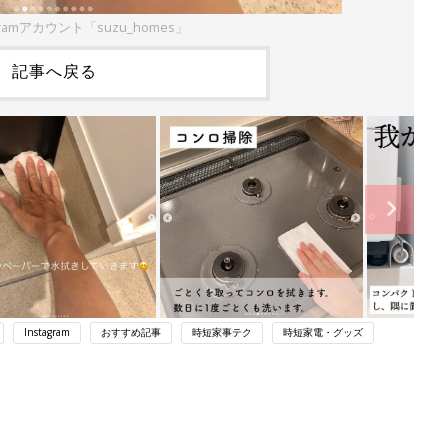
gramアカウント「suzu_homes」
記事へ戻る
Instagram
おすすめ記事
時短家事テク
時短家電・グッズ