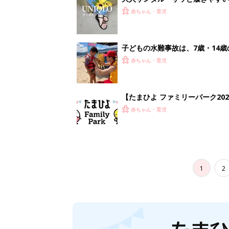
赤ちゃん・育児
子どもの水難事故は、7歳・14
まねく【専門家】
赤ちゃん・育児
【たまひよ ファミリーパーク20
赤ちゃん・育児
1
2