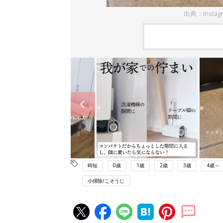
出典：Insta
時短
0歳
1歳
2歳
3歳
4歳～
小掃除/こそうじ