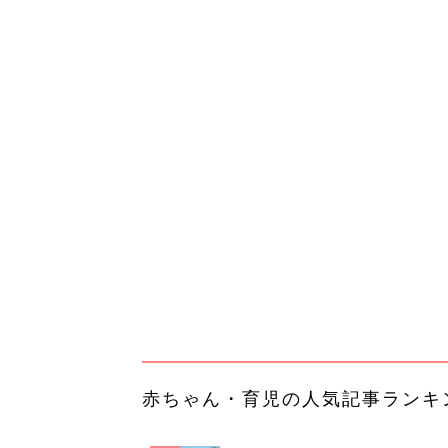
赤ちゃん・育児の人気記事ランキ
育児の困ったがズバリ！解決する
『ひよこクラブ 夏号』 4カ月～
赤ちゃん・育児
になるまで、育児に役立つ情報が
ぱい！
赤ちゃんのお世話まるわかり！『
てのひよこクラブ 夏号』〈巻頭
赤ちゃん・育児
集〉初めての授乳がうまくいく！
っぱい・ミルクの基本と夏のトラ
解決テク
赤ちゃんが生まれたら！2冊の「
ひよ」
赤ちゃん・育児
「今日の目玉商品は？」毎日変わ
mazonタイムセールが見逃せな