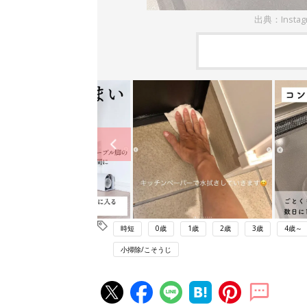
出典：Insta
時短
0歳
1歳
2歳
3歳
4歳～
小掃除/こそうじ