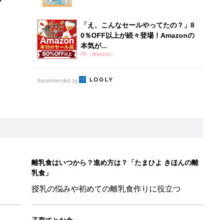
離乳食はいつから？進め方は？「たまひよ きほんの離
乳食」
授乳の悩みや初めての離乳食作りに役立つ
子育てとお金
につ
妊娠・出産・育児にかかる費用やもらえる補助
金・助成金を解説
「110円でこのクオリティ」超優秀！トラベルグッズ4選
！？親が悩まされる「魔の3週目」って何？「魔の3カ月」もある