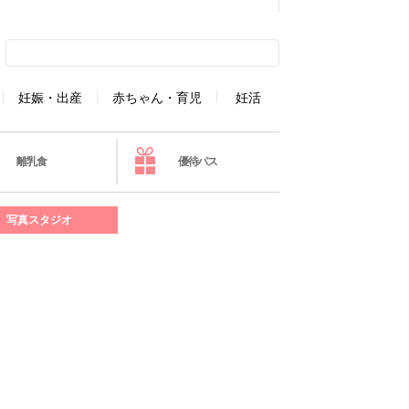
妊娠・出産
赤ちゃん・育児
妊活
離乳食
優待パス
写真スタジオ