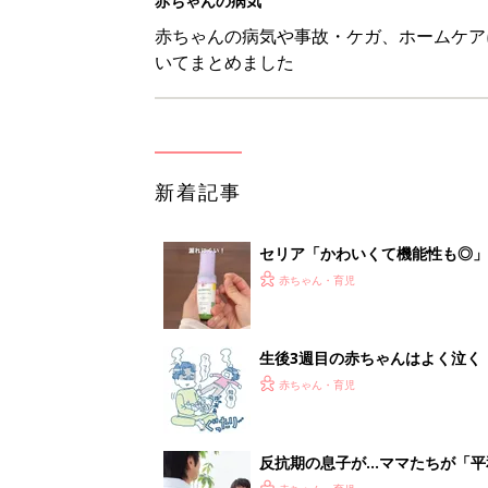
って本当？【専門家】
赤ちゃん・育児
反抗期の息子が...ママたちが「
赤ちゃん・育児
8月6日生まれはこんな人 365
赤ちゃん・育児
<
1