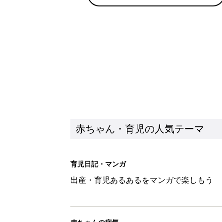
育児日記・マンガ
出産・育児あるあるをマンガで楽しもう
赤ちゃんの病気
赤ちゃんの病気や事故・ケガ、ホームケア
いてまとめました
新着記事
セリア「かわいくて機能性も◎」
赤ちゃん・育児
生後3週目の赤ちゃんはよく泣く