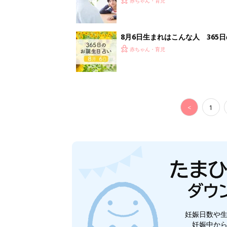
妊娠日数や
妊娠中か