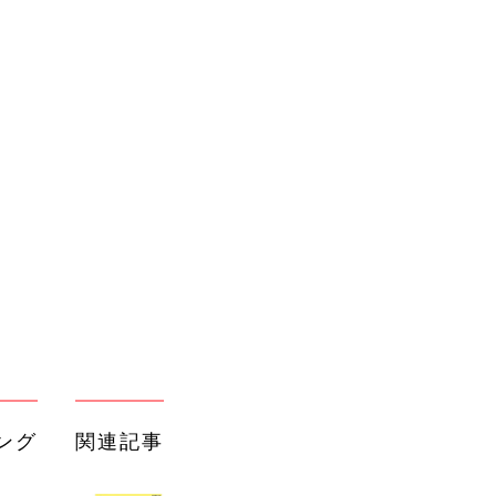
ング
関連記事
本
赤ちゃんのお世話まるわかり！『初め
2才
てのひよこクラブ 夏号』〈巻頭大特
赤ちゃん・育児
いっ
集〉初めての授乳がうまくいく！ お
っぱい・ミルクの基本と夏のトラブル
解決テク
初め
赤ちゃんが生まれたら！2冊の「たま
大特
ひよ」
赤ちゃん・育児
 お
ブル
たま
育児の困ったがズバリ！解決する本
『ひよこクラブ 秋号』 4カ月～2才
赤ちゃん・育児
になるまで、育児に役立つ情報がいっ
ぱい！
アカチャンホンポでたまひよ雑誌を買
るA
うとポイント10倍【期間限定】
赤ちゃん・育児
い