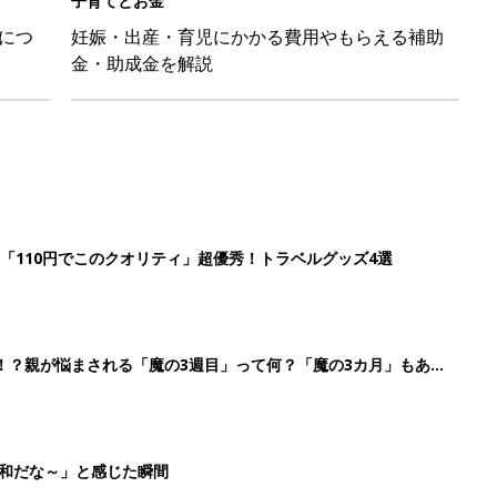
平和だな～」と感じた瞬間
日のお誕生日占い【鏡リュウジ監修】
2
3
4
5
>