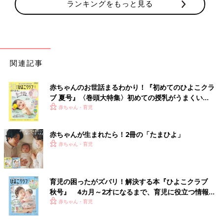
ランキングをもっと見る
関連記事
赤ちゃんのお世話まるわかり！『初めてのひよこクラ
ブ 夏号』〈巻頭大特集〉初めての授乳がうまくい
く！ おっぱい・ミルクの基本と夏のトラブル 解決テ
赤ちゃん・育児
ク
赤ちゃんが生まれたら！2冊の「たまひよ」
赤ちゃん・育児
育児の困ったがズバリ！解決する本『ひよこクラブ
秋号』 4カ月～2才になるまで、育児に役立つ情報が
いっぱい！
赤ちゃん・育児