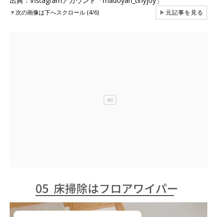
出典：Instagramアカウント「madoyan_tinyjoy」
▼
次の画像は下へスクロール (4/6)
▶
元記事を見る