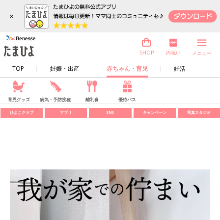
×
内祝い
SHOP
メニュー
TOP
妊娠・出産
赤ちゃん・育児
妊活
育児グッズ
病気・予防接種
離乳食
優待パス
ひよこクラブ
アプリ
SNS
キャンペーン
写真スタジオ