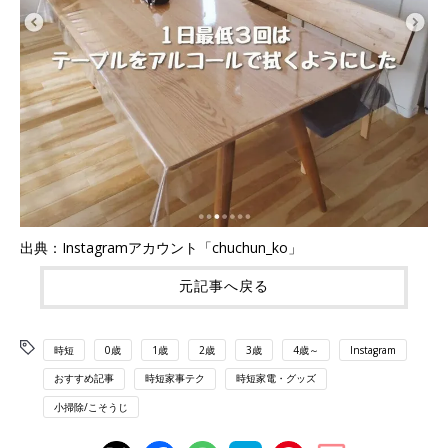
出典：Instagramアカウント「chuchun_ko」
元記事へ戻る
時短
0歳
1歳
2歳
3歳
4歳～
Instagram
おすすめ記事
時短家事テク
時短家電・グッズ
小掃除/こそうじ