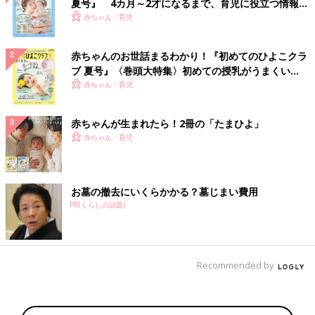
夏号』 4カ月～2才になるまで、育児に役立つ情報が
いっぱい！
赤ちゃん・育児
赤ちゃんのお世話まるわかり！『初めてのひよこクラ
ブ 夏号』〈巻頭大特集〉初めての授乳がうまくい
く！ おっぱい・ミルクの基本と夏のトラブル 解決テ
赤ちゃん・育児
ク
赤ちゃんが生まれたら！2冊の「たまひよ」
赤ちゃん・育児
お墓の撤去にいくらかかる？墓じまい費用
PR(くらしの話題)
Recommended by