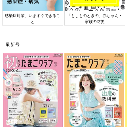
ちゃん・
日本外来小児科学会リーフレッ
六星占術 細木かおりさん
ト検討会
相談
最新号