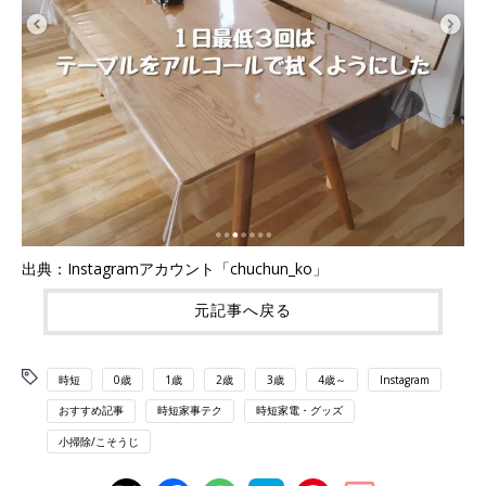
出典：Instagramアカウント「chuchun_ko」
元記事へ戻る
時短
0歳
1歳
2歳
3歳
4歳～
Instagram
おすすめ記事
時短家事テク
時短家電・グッズ
小掃除/こそうじ