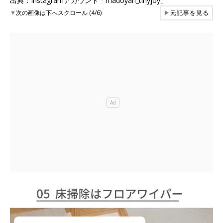
出典：Instagramアカウント「madoyan_tinyjoy」
▼
次の画像は下へスクロール (4/6)
▶
元記事を見る