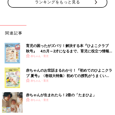
ランキングをもっと見る
関連記事
育児の困ったがズバリ！解決する本『ひよこクラブ
秋号』 4カ月～2才になるまで、育児に役立つ情報が
いっぱい！
赤ちゃん・育児
赤ちゃんのお世話まるわかり！『初めてのひよこクラ
ブ 夏号』〈巻頭大特集〉初めての授乳がうまくい
く！ おっぱい・ミルクの基本と夏のトラブル 解決テ
赤ちゃん・育児
ク
赤ちゃんが生まれたら！2冊の「たまひよ」
赤ちゃん・育児