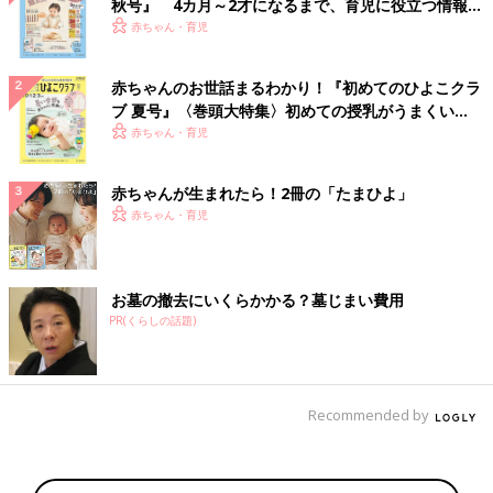
秋号』 4カ月～2才になるまで、育児に役立つ情報が
いっぱい！
赤ちゃん・育児
赤ちゃんのお世話まるわかり！『初めてのひよこクラ
ブ 夏号』〈巻頭大特集〉初めての授乳がうまくい
く！ おっぱい・ミルクの基本と夏のトラブル 解決テ
赤ちゃん・育児
ク
赤ちゃんが生まれたら！2冊の「たまひよ」
赤ちゃん・育児
お墓の撤去にいくらかかる？墓じまい費用
PR(くらしの話題)
Recommended by