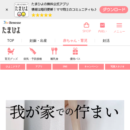
×
内祝い
SHOP
メニュー
TOP
妊娠・出産
赤ちゃん・育児
妊活
育児グッズ
病気・予防接種
離乳食
優待パス
ひよこクラブ
アプリ
SNS
キャンペーン
写真スタジオ