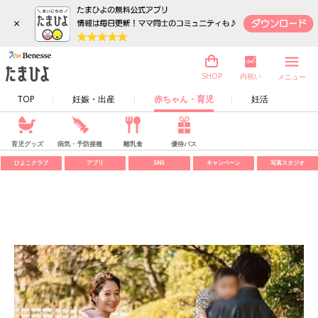
×
内祝い
SHOP
メニュー
TOP
妊娠・出産
赤ちゃん・育児
妊活
育児グッズ
病気・予防接種
離乳食
優待パス
ひよこクラブ
アプリ
SNS
キャンペーン
写真スタジオ