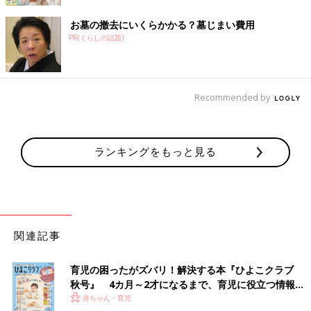
お墓の撤去にいくらかかる？墓じまい費用
PR(くらしの話題)
Recommended by
ランキングをもっと見る
関連記事
育児の困ったがズバリ！解決する本『ひよこクラブ
秋号』 4カ月～2才になるまで、育児に役立つ情報が
いっぱい！
赤ちゃん・育児