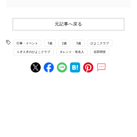
元記事へ戻る
行事・イベント
1歳
2歳
3歳
ひよこクラブ
１才２才のひよこクラブ
タレント・有名人
吉田明世