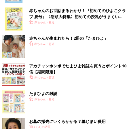
赤ちゃんのお世話まるわかり！『初めてのひよこクラ
ブ 夏号』〈巻頭大特集〉初めての授乳がうまくい
く！ おっぱい・ミルクの基本と夏のトラブル 解決テ
赤ちゃん・育児
ク
赤ちゃんが生まれたら！2冊の「たまひよ」
赤ちゃん・育児
アカチャンホンポでたまひよ雑誌を買うとポイント10
倍【期間限定】
赤ちゃん・育児
たまひよの雑誌
赤ちゃん・育児
お墓の撤去にいくらかかる？墓じまい費用
PR(くらしの話題)