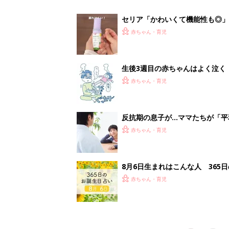
赤ちゃん・育児
<
1
妊娠日数や
妊娠中か