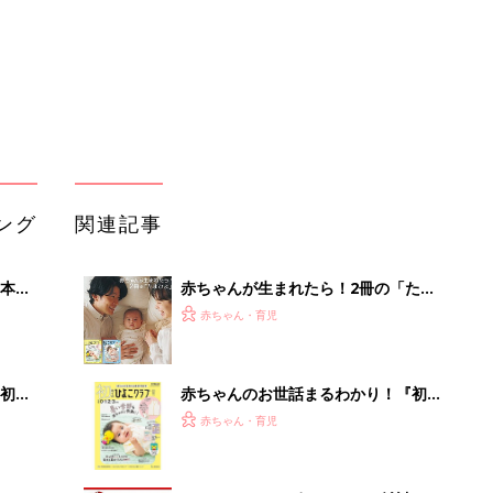
初め
赤ちゃんのお世話まるわかり！『初め
大特
てのひよこクラブ 夏号』〈巻頭大特
赤ちゃん・育児
 お
集〉初めての授乳がうまくいく！ お
ブル
っぱい・ミルクの基本と夏のトラブル
解決テク
たま
アカチャンホンポでたまひよ雑誌を買
うとポイント10倍【期間限定】
赤ちゃん・育児
まるごと1冊“出産準備”の本『たまご
嘆く
クラブ 夏号』〈スペシャル大特集〉
赤ちゃん・育児
つく
夫婦で予習する 出産の教科書
たまひよの雑誌
赤ちゃん・育児
「うちの社員はやる気がない」と嘆く
リーダーへの警鐘。自律型組織をつく