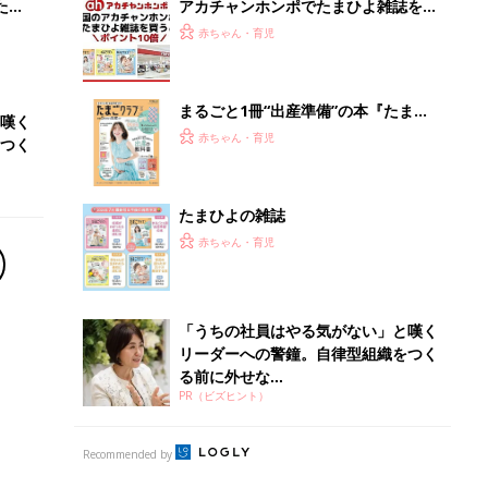
る前に外せな...
PR（ビズヒント）
Recommended by
離乳食はいつから？進め方は？「たまひよ きほんの離
乳食」
授乳の悩みや初めての離乳食作りに役立つ
子育てとお金
につ
妊娠・出産・育児にかかる費用やもらえる補助
金・助成金を解説