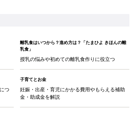
「110円でこのクオリティ」超優秀！トラベルグッズ4選
！？親が悩まされる「魔の3週目」って何？「魔の3カ月」もある
平和だな～」と感じた瞬間
日のお誕生日占い【鏡リュウジ監修】