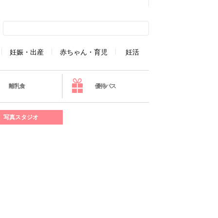
妊娠・出産
赤ちゃん・育児
妊活
離乳食
優待パス
写真スタジオ