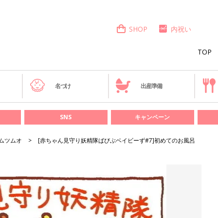
SHOP
内祝い
TOP
き
名づけ
出産準備
SNS
キャンペーン
ムツムオ
[赤ちゃん見守り妖精隊ばびぶベイビーず#7]初めてのお風呂