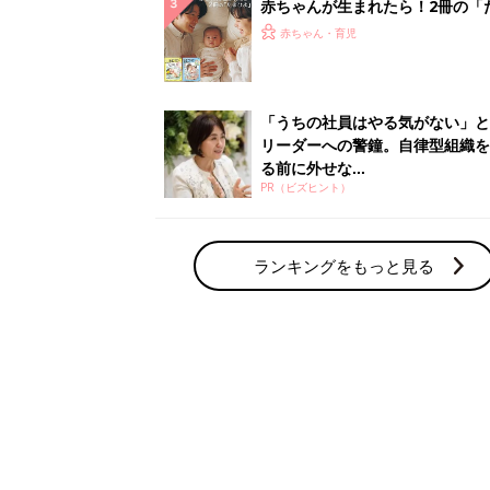
赤ちゃん・育児の人気テーマ
育児日記・マンガ
出産・育児あるあるをマンガで楽しもう
赤ちゃんの病気
赤ちゃんの病気や事故・ケガ、ホームケア
いてまとめました