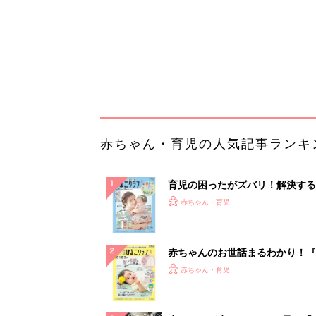
赤ちゃんのお世話まるわかり！『
てのひよこクラブ 夏号』〈巻頭
赤ちゃん・育児
集〉初めての授乳がうまくいく！
っぱい・ミルクの基本と夏のトラ
解決テク
赤ちゃんが生まれたら！2冊の「
ひよ」
赤ちゃん・育児
「うちの社員はやる気がない」と
リーダーへの警鐘。自律型組織を
る前に外せな...
PR（ビズヒント）
ランキングをもっと見る