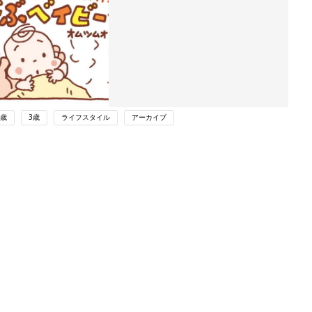
2歳
3歳
ライフスタイル
アーカイブ
ング
関連記事
本
赤ちゃんが生まれたら！2冊の「たま
2才
ひよ」
赤ちゃん・育児
いっ