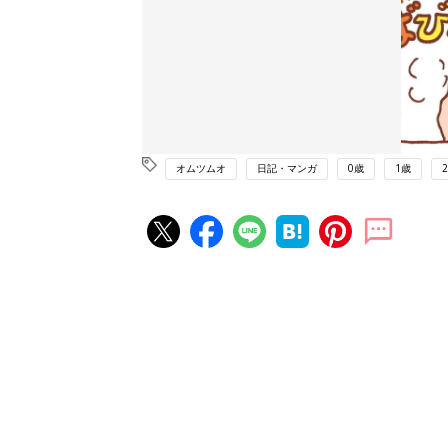
オムツムオ
日記・マンガ
0歳
1歳
赤ちゃん・育児の人気記事ランキ
育児の困ったがズバリ！解決する
『ひよこクラブ 夏号』 4カ月～
赤ちゃん・育児
になるまで、育児に役立つ情報が
ぱい！