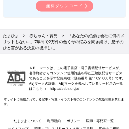
無料ダウンロード
たまひよ
赤ちゃん・育児
「あなたの妊娠は会社に何のメ
リットもない…」7年間で2万件の働く母の悩みを聞き続け、息子の
ひと言がある決意の後押しに
ＡＢＪマークは、この電子書店・電子書籍配信サービスが、
著作権者からコンテンツ使用許諾を得た正規版配信サービス
であることを示す登録商標（登録番号 第11091000号）です。
ABJマークの詳細、ABJマークを掲示しているサービスの一覧
はこちら→
https://aebs.or.jp/
本サイトに掲載されている記事・写真・イラスト等のコンテンツの無断転載を禁じま
す。
たまひよについて
利用規約
ポリシー
医師・専門家一覧
サイトマップ
調査・プレスリリース・メディア掲載
広告のご相談