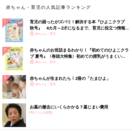
赤ちゃん・育児の人気記事ランキング
育児の困ったがズバリ！解決する本『ひよこクラブ
秋号』 4カ月～2才になるまで、育児に役立つ情報が
いっぱい！
赤ちゃん・育児
赤ちゃんのお世話まるわかり！『初めてのひよこクラ
ブ 夏号』〈巻頭大特集〉初めての授乳がうまくい
く！ おっぱい・ミルクの基本と夏のトラブル 解決テ
赤ちゃん・育児
ク
赤ちゃんが生まれたら！2冊の「たまひよ」
赤ちゃん・育児
お墓の撤去にいくらかかる？墓じまい費用
PR(くらしの話題)