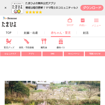
×
内祝い
SHOP
メニュー
TOP
妊娠・出産
赤ちゃん・育児
妊活
育児グッズ
病気・予防接種
離乳食
優待パス
ひよこクラブ
アプリ
SNS
キャンペーン
写真スタジオ