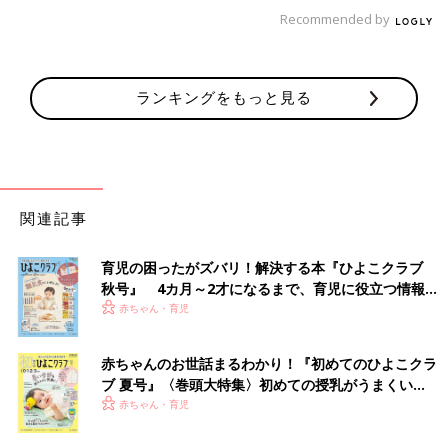
Recommended by
ランキングをもっと見る
関連記事
育児の困ったがズバリ！解決する本『ひよこクラブ
秋号』 4カ月～2才になるまで、育児に役立つ情報が
いっぱい！
赤ちゃん・育児
赤ちゃんのお世話まるわかり！『初めてのひよこクラ
ブ 夏号』〈巻頭大特集〉初めての授乳がうまくい
く！ おっぱい・ミルクの基本と夏のトラブル 解決テ
赤ちゃん・育児
ク