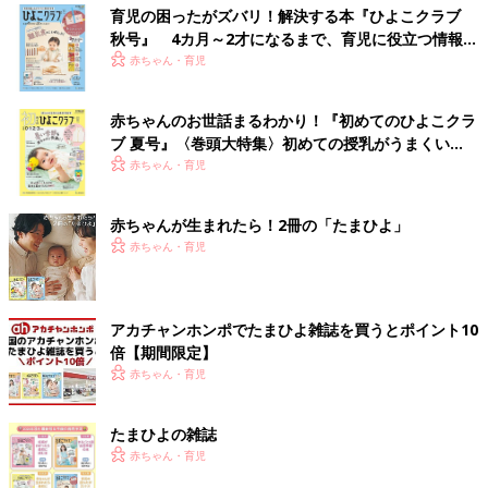
育児の困ったがズバリ！解決する本『ひよこクラブ
秋号』 4カ月～2才になるまで、育児に役立つ情報が
いっぱい！
赤ちゃん・育児
赤ちゃんのお世話まるわかり！『初めてのひよこクラ
ブ 夏号』〈巻頭大特集〉初めての授乳がうまくい
く！ おっぱい・ミルクの基本と夏のトラブル 解決テ
赤ちゃん・育児
ク
赤ちゃんが生まれたら！2冊の「たまひよ」
赤ちゃん・育児
アカチャンホンポでたまひよ雑誌を買うとポイント10
倍【期間限定】
赤ちゃん・育児
たまひよの雑誌
赤ちゃん・育児