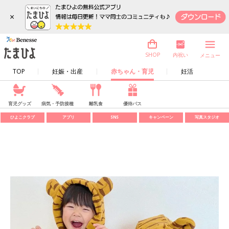
×
内祝い
SHOP
メニュー
TOP
妊娠・出産
赤ちゃん・育児
妊活
育児グッズ
病気・予防接種
離乳食
優待パス
ひよこクラブ
アプリ
SNS
キャンペーン
写真スタジオ