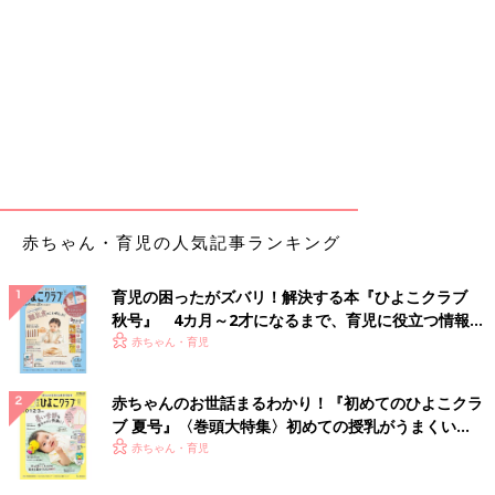
赤ちゃん・育児の人気記事ランキング
育児の困ったがズバリ！解決する本『ひよこクラブ
秋号』 4カ月～2才になるまで、育児に役立つ情報が
いっぱい！
赤ちゃん・育児
赤ちゃんのお世話まるわかり！『初めてのひよこクラ
ブ 夏号』〈巻頭大特集〉初めての授乳がうまくい
く！ おっぱい・ミルクの基本と夏のトラブル 解決テ
赤ちゃん・育児
ク