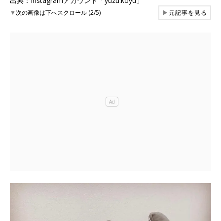
出典：Instagramアカウント「yuzu.koyu」
▼
次の画像は下へスクロール (2/5)
▶
元記事を見る