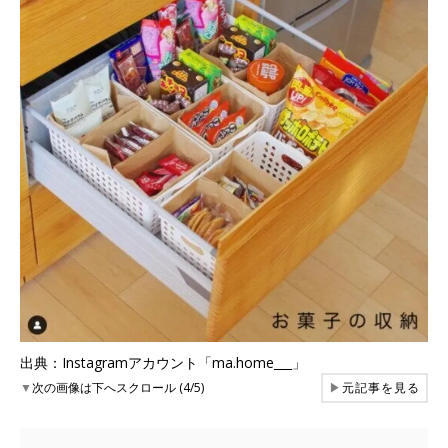
出典：Instagramアカウント「ma.home___」
▼
次の画像は下へスクロール (4/5)
▶
元記事を見る