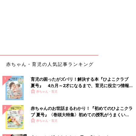
赤ちゃん・育児の人気記事ランキング
育児の困ったがズバリ！解決する本『ひよこクラブ
夏号』 4カ月～2才になるまで、育児に役立つ情報が
いっぱい！
赤ちゃん・育児
赤ちゃんのお世話まるわかり！『初めてのひよこクラ
ブ 夏号』〈巻頭大特集〉初めての授乳がうまくい
く！ おっぱい・ミルクの基本と夏のトラブル 解決テ
赤ちゃん・育児
ク