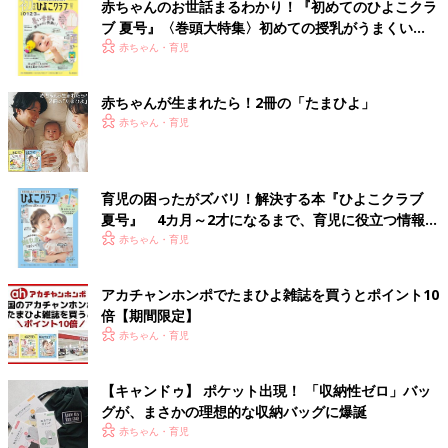
赤ちゃんのお世話まるわかり！『初めてのひよこクラ
ブ 夏号』〈巻頭大特集〉初めての授乳がうまくい
く！ おっぱい・ミルクの基本と夏のトラブル 解決テ
赤ちゃん・育児
ク
赤ちゃんが生まれたら！2冊の「たまひよ」
赤ちゃん・育児
育児の困ったがズバリ！解決する本『ひよこクラブ
夏号』 4カ月～2才になるまで、育児に役立つ情報が
いっぱい！
赤ちゃん・育児
アカチャンホンポでたまひよ雑誌を買うとポイント10
倍【期間限定】
赤ちゃん・育児
【キャンドゥ】 ポケット出現！ 「収納性ゼロ」バッ
グが、まさかの理想的な収納バッグに爆誕
赤ちゃん・育児