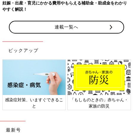
をわかり
【ワクチン接種できるものも】妊婦の感染症対策、知って
連載一覧へ
ピックアップ
」赤ちゃん・
日本外来小児科学会リーフレッ
六星占術 細木かお
防災
ト検討会
相談
最新号