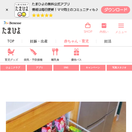
×
内祝い
SHOP
メニュー
TOP
妊娠・出産
赤ちゃん・育児
妊活
育児グッズ
病気・予防接種
離乳食
優待パス
ひよこクラブ
アプリ
SNS
キャンペーン
写真スタジオ