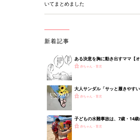
子どもの水難事故は、7歳・14
まねく【専門家】
赤ちゃん・育児
【たまひよ ファミリーパーク20
赤ちゃん・育児
1
2