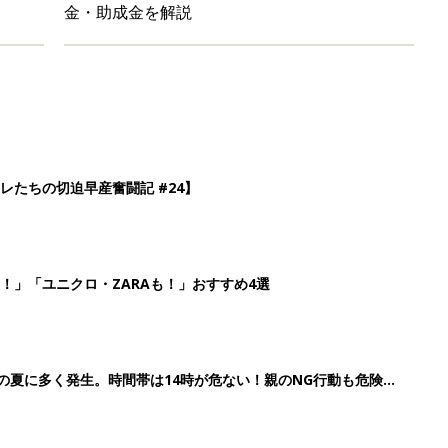
歳の夏に多く発生。時間帯は14時が危ない！親のNG行動も危険を
26】協賛企業のご紹介
3
4
5
>