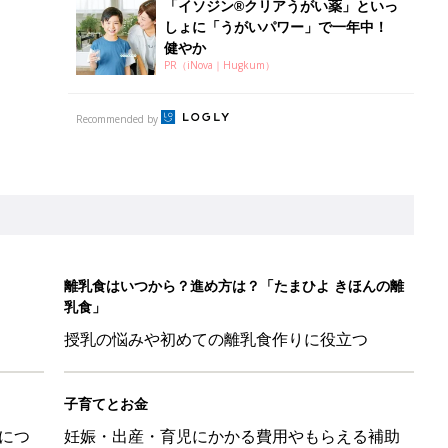
授乳の悩みや初めての離乳食作りに役立つ
子育てとお金
につ
妊娠・出産・育児にかかる費用やもらえる補助
金・助成金を解説
レたちの切迫早産奮闘記 #24】
！」「ユニクロ・ZARAも！」おすすめ4選