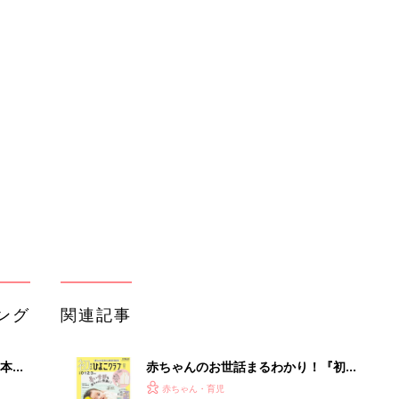
ング
関連記事
本
赤ちゃんのお世話まるわかり！『初め
2才
てのひよこクラブ 夏号』〈巻頭大特
赤ちゃん・育児
いっ
集〉初めての授乳がうまくいく！ お
っぱい・ミルクの基本と夏のトラブル
解決テク
初め
赤ちゃんが生まれたら！2冊の「たま
大特
ひよ」
赤ちゃん・育児
 お
ブル
たま
育児の困ったがズバリ！解決する本
『ひよこクラブ 秋号』 4カ月～2才
赤ちゃん・育児
になるまで、育児に役立つ情報がいっ
ぱい！
アカチャンホンポでたまひよ雑誌を買
」8
うとポイント10倍【期間限定】
赤ちゃん・育児
nの