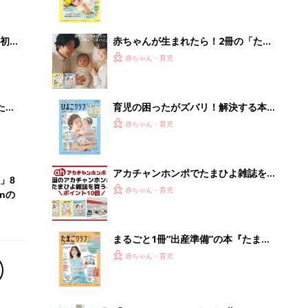
まるごと1冊“出産準備”の本『たまご
クラブ 夏号』〈スペシャル大特集〉
赤ちゃん・育児
夫婦で予習する 出産の教科書
「イソジン®クリアうがい薬」といっ
しょに「うがいパワー」で一年中！
健やか
PR（iNova｜Hugkum）
Recommended by
離乳食はいつから？進め方は？「たまひよ きほんの離
乳食」