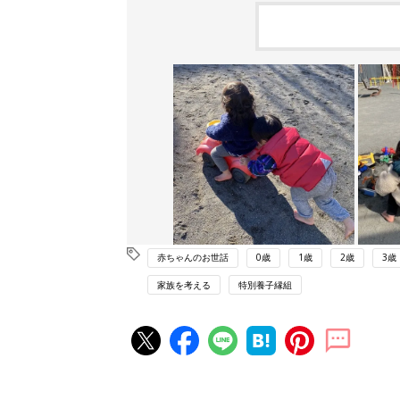
赤ちゃんのお世話
0歳
1歳
2歳
3歳
家族を考える
特別養子縁組