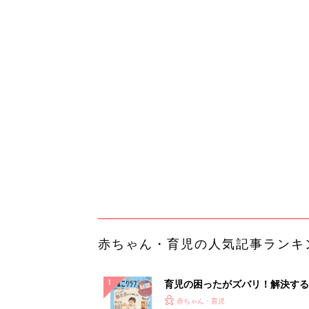
赤ちゃん・育児の人気記事ランキ
育児の困ったがズバリ！解決する
『ひよこクラブ 秋号』 4カ月～
赤ちゃん・育児
になるまで、育児に役立つ情報が
ぱい！
赤ちゃんのお世話まるわかり！『
てのひよこクラブ 夏号』〈巻頭
赤ちゃん・育児
集〉初めての授乳がうまくいく！
っぱい・ミルクの基本と夏のトラ
解決テク
赤ちゃんが生まれたら！2冊の「
ひよ」
赤ちゃん・育児
「え、こんなセールやってたの？
0％OFF以上が続々登場！Amazo
本気が...
PR（Amazon）