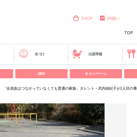
SHOP
内祝い
TOP
き
名づけ
出産準備
SNS
キャンペーン
「全員血はつながっていなくても普通の家族」タレント・武内由紀子が2人目の