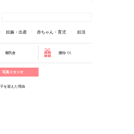
妊娠・出産
赤ちゃん・育児
妊活
離乳食
優待パス
写真スタジオ
養子を迎えた理由