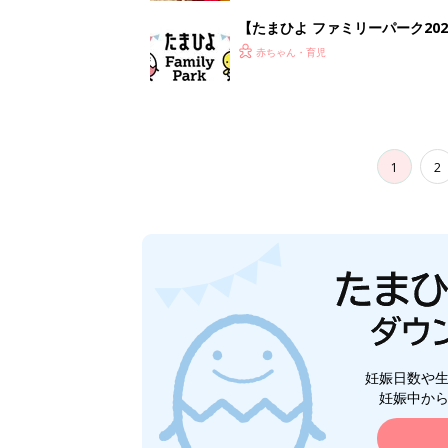
妊娠日数や
妊娠中か