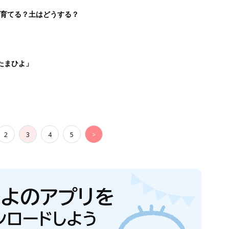
を育てる？土はどうする？
たまひよ」
2
3
4
5
>