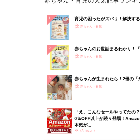
赤ちゃん・育児の人気記事ランキ
育児の困ったがズバリ！解決する
『ひよこクラブ 秋号』 4カ月～
赤ちゃん・育児
になるまで、育児に役立つ情報が
ぱい！
赤ちゃんのお世話まるわかり！『
てのひよこクラブ 夏号』〈巻頭
赤ちゃん・育児
集〉初めての授乳がうまくいく！
っぱい・ミルクの基本と夏のトラ
解決テク
赤ちゃんが生まれたら！2冊の「
ひよ」
赤ちゃん・育児
「え、こんなセールやってたの？
0％OFF以上が続々登場！Amazo
本気が...
PR（Amazon）