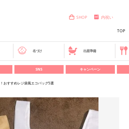
SHOP
内祝い
TOP
き
名づけ
出産準備
SNS
キャンペーン
！おすすめレジ袋風エコバッグ5選