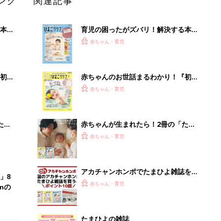
ング
関連記事
本
育児の困ったがズバリ！解決する本
2才
『ひよこクラブ 秋号』 4カ月～2才
赤ちゃん・育児
いっ
になるまで、育児に役立つ情報がいっ
ぱい！
初め
赤ちゃんのお世話まるわかり！『初め
大特
てのひよこクラブ 夏号』〈巻頭大特
赤ちゃん・育児
 お
集〉初めての授乳がうまくいく！ お
ブル
っぱい・ミルクの基本と夏のトラブル
解決テク
たま
赤ちゃんが生まれたら！2冊の「たま
ひよ」
赤ちゃん・育児
アカチャンホンポでたまひよ雑誌を買
」8
うとポイント10倍【期間限定】
赤ちゃん・育児
nの
たまひよの雑誌