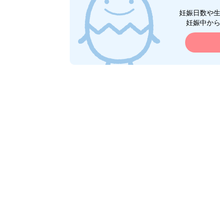
妊娠日数や
妊娠中か