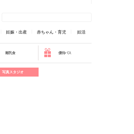
妊娠・出産
赤ちゃん・育児
妊活
離乳食
優待パス
写真スタジオ