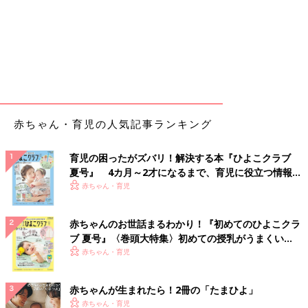
赤ちゃん・育児の人気記事ランキング
育児の困ったがズバリ！解決する本『ひよこクラブ
夏号』 4カ月～2才になるまで、育児に役立つ情報が
いっぱい！
赤ちゃん・育児
赤ちゃんのお世話まるわかり！『初めてのひよこクラ
ブ 夏号』〈巻頭大特集〉初めての授乳がうまくい
く！ おっぱい・ミルクの基本と夏のトラブル 解決テ
赤ちゃん・育児
ク
赤ちゃんが生まれたら！2冊の「たまひよ」
赤ちゃん・育児