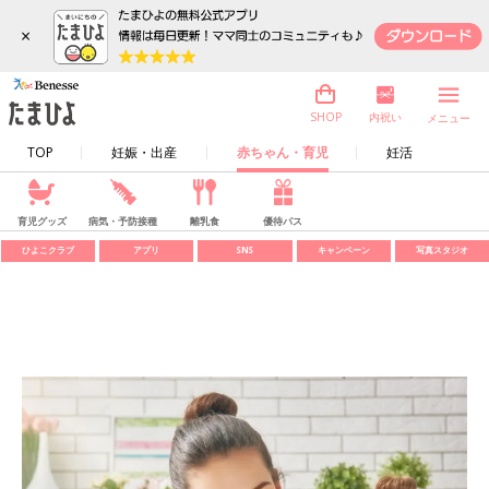
×
内祝い
SHOP
メニュー
TOP
妊娠・出産
赤ちゃん・育児
妊活
育児グッズ
病気・予防接種
離乳食
優待パス
ひよこクラブ
アプリ
SNS
キャンペーン
写真スタジオ