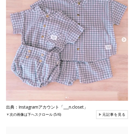
出典：Instagramアカウント「___n.closet」
▼
次の画像は下へスクロール (5/6)
▶
元記事を見る