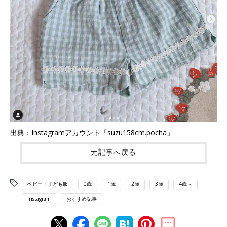
出典：Instagramアカウント「suzu158cm.pocha」
元記事へ戻る
ベビー・子ども服
0歳
1歳
2歳
3歳
4歳～
Instagram
おすすめ記事