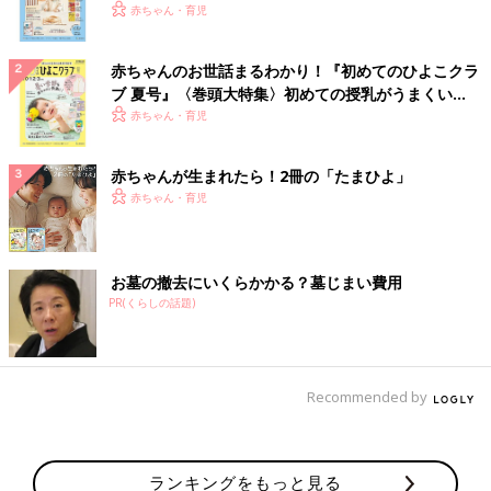
いっぱい！
赤ちゃん・育児
赤ちゃんのお世話まるわかり！『初めてのひよこクラ
ブ 夏号』〈巻頭大特集〉初めての授乳がうまくい
く！ おっぱい・ミルクの基本と夏のトラブル 解決テ
赤ちゃん・育児
ク
赤ちゃんが生まれたら！2冊の「たまひよ」
赤ちゃん・育児
お墓の撤去にいくらかかる？墓じまい費用
PR(くらしの話題)
Recommended by
ランキングをもっと見る