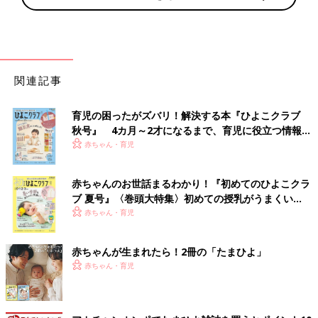
関連記事
育児の困ったがズバリ！解決する本『ひよこクラブ
秋号』 4カ月～2才になるまで、育児に役立つ情報が
いっぱい！
赤ちゃん・育児
赤ちゃんのお世話まるわかり！『初めてのひよこクラ
ブ 夏号』〈巻頭大特集〉初めての授乳がうまくい
く！ おっぱい・ミルクの基本と夏のトラブル 解決テ
赤ちゃん・育児
ク
赤ちゃんが生まれたら！2冊の「たまひよ」
赤ちゃん・育児