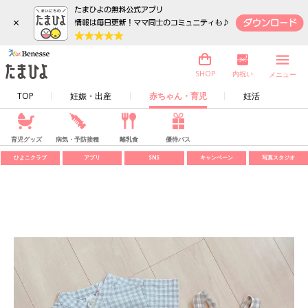
×
内祝い
SHOP
メニュー
TOP
妊娠・出産
赤ちゃん・育児
妊活
育児グッズ
病気・予防接種
離乳食
優待パス
ひよこクラブ
アプリ
SNS
キャンペーン
写真スタジオ