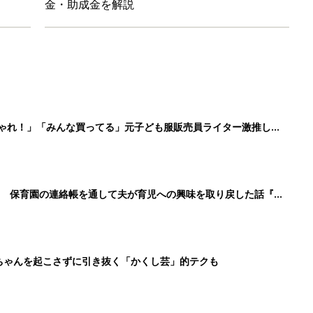
ちゃんを起こさずに引き抜く「かくし芸」的テクも
日のお誕生日占い【鏡リュウジ監修】
3
4
5
>