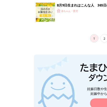
妊娠日数や
妊娠中か