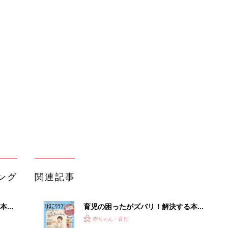
ング
関連記事
本
育児の困ったがズバリ！解決する本
2才
『ひよこクラブ 秋号』 4カ月～2才
赤ちゃん・育児
いっ
になるまで、育児に役立つ情報がいっ
ぱい！
初め
赤ちゃんのお世話まるわかり！『初め
大特
てのひよこクラブ 夏号』〈巻頭大特
赤ちゃん・育児
 お
集〉初めての授乳がうまくいく！ お
ブル
っぱい・ミルクの基本と夏のトラブル
解決テク
たま
赤ちゃんが生まれたら！2冊の「たま
ひよ」
赤ちゃん・育児
アカチャンホンポでたまひよ雑誌を買
」8
うとポイント10倍【期間限定】
赤ちゃん・育児
nの