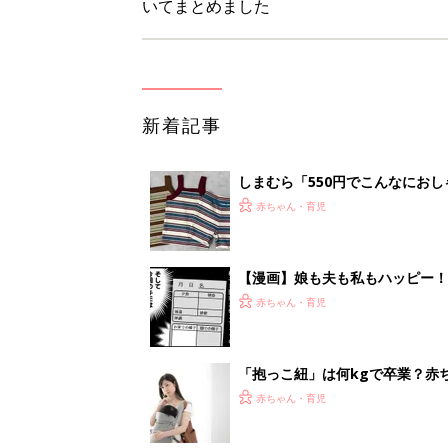
「抱っこ紐」は何kgで卒業？赤
赤ちゃん・育児
8月9日生まれはこんな人 365
赤ちゃん・育児
1
2