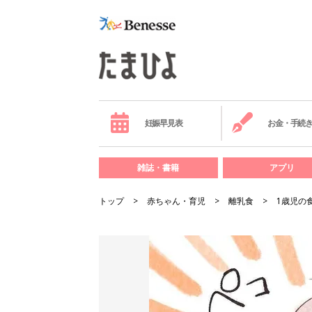
妊娠早見表
お金・手続
雑誌・書籍
アプリ
トップ
赤ちゃん・育児
離乳食
1歳児の