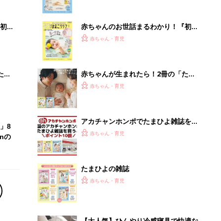
たまひよの雑誌
赤ちゃん・育児
【大人気】ひんやり冷感寝具で快適な
睡眠をあなたに。
PR（アイリスプラザ）
Recommended by
離乳食はいつから？進め方は？「たまひよ きほんの離
乳食」