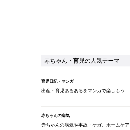
赤ちゃんの病気
赤ちゃんの病気や事故・ケガ、ホームケア
いてまとめました
新着記事
しまむら「550円でこんなにお
夏のバズりトップス4選
赤ちゃん・育児
【漫画】娘も夫も私もハッピー
うふう子育て ＃92』
赤ちゃん・育児