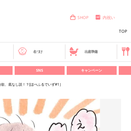
SHOP
内祝い
TOP
き
名づけ
出産準備
SNS
キャンペーン
食欲、底なし説！？[ほぺふるでいず#1］