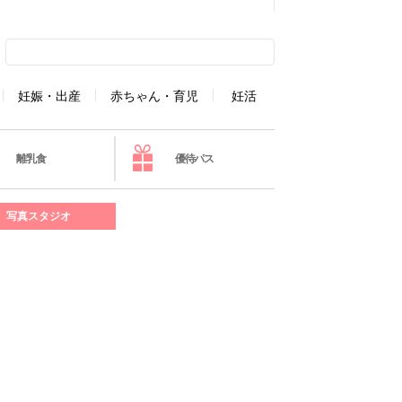
妊娠・出産
赤ちゃん・育児
妊活
離乳食
優待パス
写真スタジオ