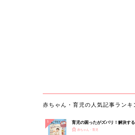
赤ちゃん・育児の人気記事ランキ
育児の困ったがズバリ！解決する
『ひよこクラブ 秋号』 4カ月～
赤ちゃん・育児
になるまで、育児に役立つ情報が
ぱい！
赤ちゃんのお世話まるわかり！『
てのひよこクラブ 夏号』〈巻頭
赤ちゃん・育児
集〉初めての授乳がうまくいく！
っぱい・ミルクの基本と夏のトラ
解決テク
赤ちゃんが生まれたら！2冊の「
ひよ」
赤ちゃん・育児
「え、こんなセールやってたの？
0％OFF以上が続々登場！Amazo
本気が...
PR（Amazon）