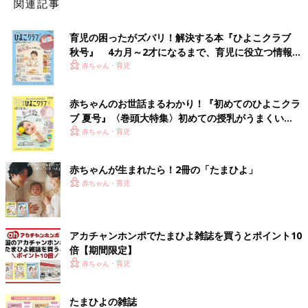
関連記事
育児の困ったがズバリ！解決する本『ひよこクラブ
秋号』 4カ月～2才になるまで、育児に役立つ情報が
いっぱい！
赤ちゃん・育児
赤ちゃんのお世話まるわかり！『初めてのひよこクラ
ブ 夏号』〈巻頭大特集〉初めての授乳がうまくい
く！ おっぱい・ミルクの基本と夏のトラブル 解決テ
赤ちゃん・育児
ク
赤ちゃんが生まれたら！2冊の「たまひよ」
赤ちゃん・育児
アカチャンホンポでたまひよ雑誌を買うとポイント10
倍【期間限定】
赤ちゃん・育児
たまひよの雑誌