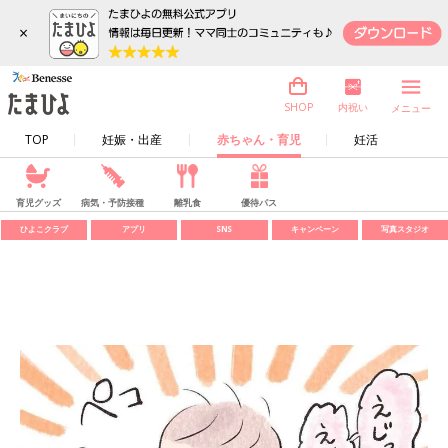
×
内祝い
SHOP
メニュー
TOP
妊娠・出産
赤ちゃん・育児
妊活
育児グッズ
病気・予防接種
離乳食
優待パス
ひよこクラブ
アプリ
SNS
キャンペーン
写真スタジオ