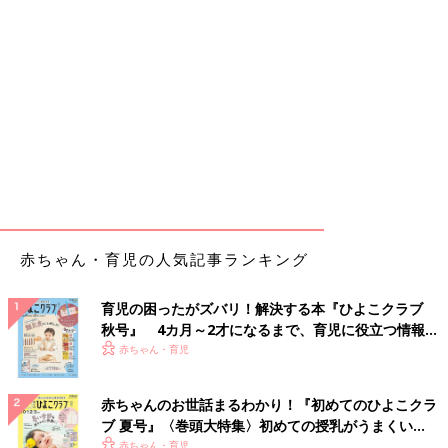
赤ちゃん・育児の人気記事ランキング
育児の困ったがズバリ！解決する本『ひよこクラブ
秋号』 4カ月～2才になるまで、育児に役立つ情報が
いっぱい！
赤ちゃん・育児
赤ちゃんのお世話まるわかり！『初めてのひよこクラ
ブ 夏号』〈巻頭大特集〉初めての授乳がうまくい
く！ おっぱい・ミルクの基本と夏のトラブル 解決テ
赤ちゃん・育児