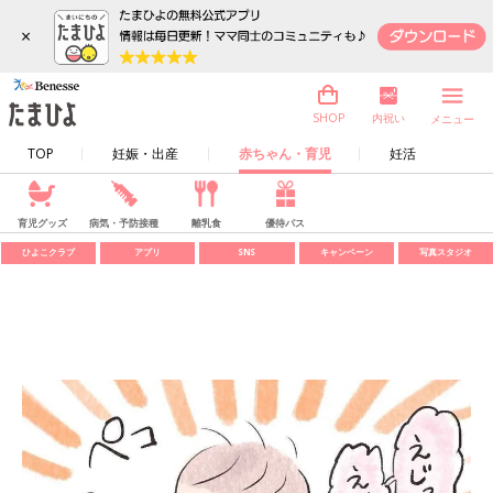
×
内祝い
SHOP
メニュー
TOP
妊娠・出産
赤ちゃん・育児
妊活
育児グッズ
病気・予防接種
離乳食
優待パス
ひよこクラブ
アプリ
SNS
キャンペーン
写真スタジオ