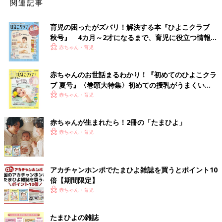
関連記事
育児の困ったがズバリ！解決する本『ひよこクラブ
秋号』 4カ月～2才になるまで、育児に役立つ情報が
いっぱい！
赤ちゃん・育児
赤ちゃんのお世話まるわかり！『初めてのひよこクラ
ブ 夏号』〈巻頭大特集〉初めての授乳がうまくい
く！ おっぱい・ミルクの基本と夏のトラブル 解決テ
赤ちゃん・育児
ク
赤ちゃんが生まれたら！2冊の「たまひよ」
赤ちゃん・育児
アカチャンホンポでたまひよ雑誌を買うとポイント10
倍【期間限定】
赤ちゃん・育児
たまひよの雑誌