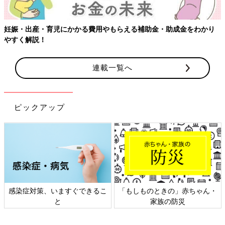
補助金・助成金をわかり
連載一覧へ
ピックアップ
もしものときの」赤ちゃん・
日本外来小児科学会リーフレッ
六星
家族の防災
ト検討会