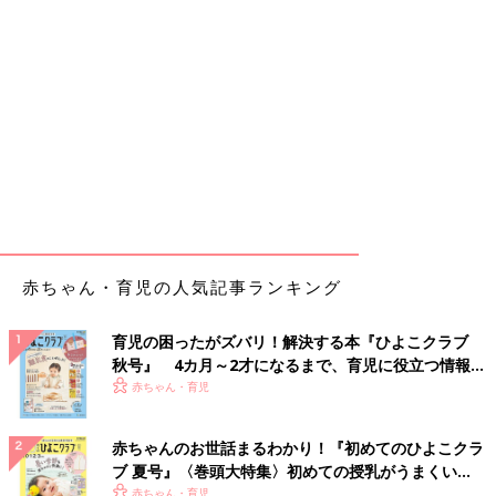
赤ちゃん・育児の人気記事ランキング
育児の困ったがズバリ！解決する本『ひよこクラブ
秋号』 4カ月～2才になるまで、育児に役立つ情報が
いっぱい！
赤ちゃん・育児
赤ちゃんのお世話まるわかり！『初めてのひよこクラ
ブ 夏号』〈巻頭大特集〉初めての授乳がうまくい
く！ おっぱい・ミルクの基本と夏のトラブル 解決テ
赤ちゃん・育児