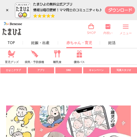
×
内祝い
SHOP
メニュー
TOP
妊娠・出産
赤ちゃん・育児
妊活
育児グッズ
病気・予防接種
離乳食
優待パス
ひよこクラブ
アプリ
SNS
キャンペーン
写真スタジオ