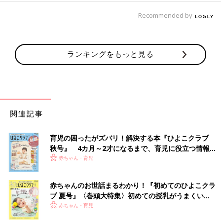
Recommended by
ランキングをもっと見る
関連記事
育児の困ったがズバリ！解決する本『ひよこクラブ
秋号』 4カ月～2才になるまで、育児に役立つ情報が
いっぱい！
赤ちゃん・育児
赤ちゃんのお世話まるわかり！『初めてのひよこクラ
ブ 夏号』〈巻頭大特集〉初めての授乳がうまくい
く！ おっぱい・ミルクの基本と夏のトラブル 解決テ
赤ちゃん・育児
ク