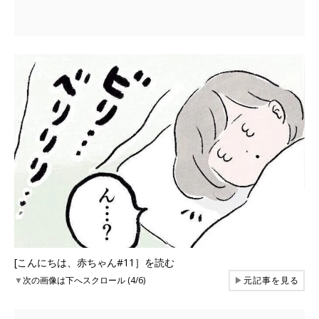
[こんにちは、赤ちゃん#11］を読む
▼
次の画像は下へスクロール (4/6)
▶
元記事を見る