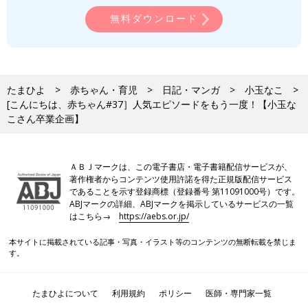
無料ダウンロード
たまひよ
赤ちゃん・育児
日記・マンガ
小玉なこ
[こんにちは、赤ちゃん#37］人気エピソードをもう一度！【小玉な
こさん卒業企画】
ＡＢＪマークは、この電子書店・電子書籍配信サービスが、
著作権者からコンテンツ使用許諾を得た正規版配信サービス
であることを示す登録商標（登録番号 第11091000号）です。
ABJマークの詳細、ABJマークを掲示しているサービスの一覧
はこちら→
https://aebs.or.jp/
本サイトに掲載されている記事・写真・イラスト等のコンテンツの無断転載を禁じま
す。
たまひよについて
利用規約
ポリシー
医師・専門家一覧