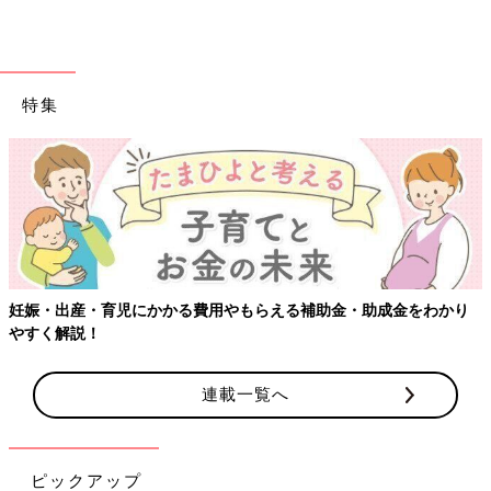
特集
【ワク
出産・育児にかかる費用やもらえる補助金・助成金をわかり
解説！
連載一覧へ
ピックアップ