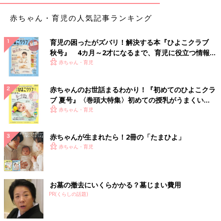
赤ちゃん・育児の人気記事ランキング
育児の困ったがズバリ！解決する本『ひよこクラブ
秋号』 4カ月～2才になるまで、育児に役立つ情報が
いっぱい！
赤ちゃん・育児
赤ちゃんのお世話まるわかり！『初めてのひよこクラ
ブ 夏号』〈巻頭大特集〉初めての授乳がうまくい
く！ おっぱい・ミルクの基本と夏のトラブル 解決テ
赤ちゃん・育児
ク
赤ちゃんが生まれたら！2冊の「たまひよ」
赤ちゃん・育児
お墓の撤去にいくらかかる？墓じまい費用
PR(くらしの話題)